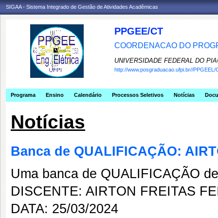
SIGAA - Sistema Integrado de Gestão de Atividades Acadêmicas
PPGEE/CT
COORDENACAO DO PROGR
UNIVERSIDADE FEDERAL DO PIA
http://www.posgraduacao.ufpi.br//PPGEEL/
Programa
Ensino
Calendário
Processos Seletivos
Notícias
Doc
Notícias
Banca de QUALIFICAÇÃO: AIR
Uma banca de QUALIFICAÇÃO de 
DISCENTE: AIRTON FREITAS F
DATA: 25/03/2024