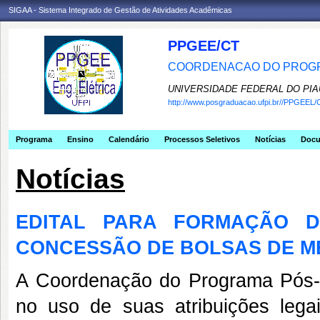
SIGAA - Sistema Integrado de Gestão de Atividades Acadêmicas
PPGEE/CT
COORDENACAO DO PROGR
UNIVERSIDADE FEDERAL DO PIA
http://www.posgraduacao.ufpi.br//PPGEEL/
Programa
Ensino
Calendário
Processos Seletivos
Notícias
Doc
Notícias
EDITAL PARA FORMAÇÃO 
CONCESSÃO DE BOLSAS DE M
A Coordenação do Programa Pós-
no uso de suas atribuições lega