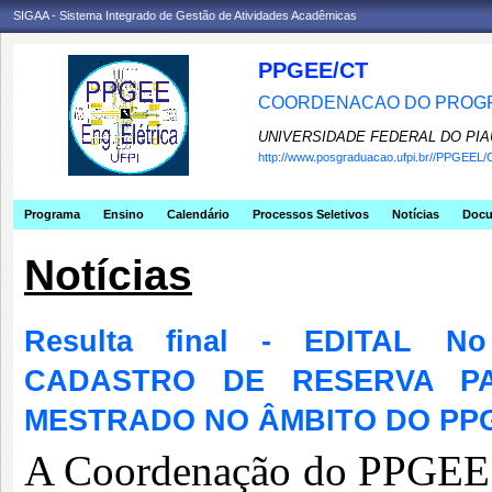
SIGAA - Sistema Integrado de Gestão de Atividades Acadêmicas
PPGEE/CT
COORDENACAO DO PROGR
UNIVERSIDADE FEDERAL DO PIA
http://www.posgraduacao.ufpi.br//PPGEEL/
Programa
Ensino
Calendário
Processos Seletivos
Notícias
Doc
Notícias
Resulta final - EDITAL N
CADASTRO DE RESERVA P
MESTRADO NO ÂMBITO DO PP
A Coordenação do PPGEE t