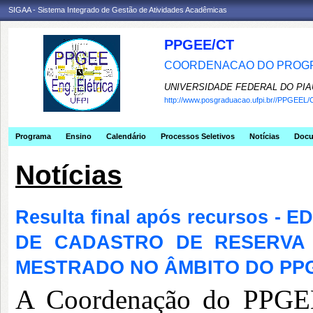
SIGAA - Sistema Integrado de Gestão de Atividades Acadêmicas
PPGEE/CT
COORDENACAO DO PROGR
UNIVERSIDADE FEDERAL DO PIA
http://www.posgraduacao.ufpi.br//PPGEEL/
Programa
Ensino
Calendário
Processos Seletivos
Notícias
Doc
Notícias
Resulta final após recursos -
DE CADASTRO DE RESERVA
MESTRADO NO ÂMBITO DO PP
A Coordenação do PPGEE 