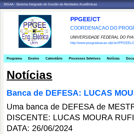
SIGAA - Sistema Integrado de Gestão de Atividades Acadêmicas
PPGEE/CT
COORDENACAO DO PROGR
UNIVERSIDADE FEDERAL DO PIA
http://www.posgraduacao.ufpi.br//PPGEEL/
Programa
Ensino
Calendário
Processos Seletivos
Notícias
Doc
Notícias
Banca de DEFESA: LUCAS MOU
Uma banca de DEFESA de MESTRAD
DISCENTE: LUCAS MOURA RUFI
DATA: 26/06/2024