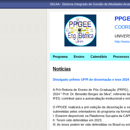
SIGAA - Sistema Integrado de Gestão de Atividades Ac
PPGE
COORD
UNIVER
http://ww
Programa
Ensino
Calendário
Processos 
Notícias
Divulgado prêmio UFPI de dissertação e tese 2024
A Pró-Reitoria de Ensino de Pós-Graduação (PRPG), 
2024 " Prof. Dr. Benedito Borges da Silva", referent
IFES; contribuir para a autoavaliação institucional e e
O PPGEE realizará a pré-seleção da dissertação a se
submetidas pelos orientadores do programa via formu
I. Estarem disponíveis na Plataforma Sucupira da CAP
II. Terem sido defendidas em 2023;
III. As teses podem ter sido defendidas no Brasil ou e