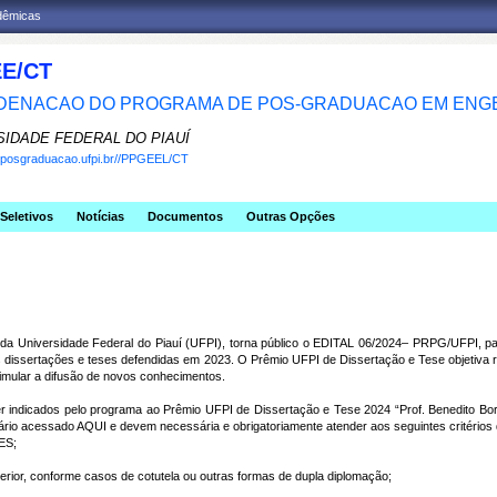
adêmicas
E/CT
ENACAO DO PROGRAMA DE POS-GRADUACAO EM ENGE
SIDADE FEDERAL DO PIAUÍ
w.posgraduacao.ufpi.br//PPGEEL/CT
Seletivos
Notícias
Documentos
Outras Opções
da Universidade Federal do Piauí (UFPI), torna público o EDITAL 06/2024– PRPG/UFPI, 
e às dissertações e teses defendidas em 2023. O Prêmio UFPI de Dissertação e Tese objetiva
stimular a difusão de novos conhecimentos.
r indicados pelo programa ao Prêmio UFPI de Dissertação e Tese 2024 “Prof. Benedito Bor
lário acessado
AQUI
e devem necessária e obrigatoriamente atender aos seguintes critérios d
ES;
xterior, conforme casos de cotutela ou outras formas de dupla diplomação;