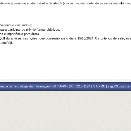
vídeo de apresentação do trabalho de até 05 (cinco) minutos contendo as seguintes infor
iscente é vinculado(a);
 para participar do prêmio (tema, objetivos,
os e importância para área).
QUI
durante as inscrições, que ocorrerão até o dia a 15/10/2024. Os critérios de seleção s
icado
AQUI
.
ência de Tecnologia da Informação - STI/UFPI - (86) 3215-1124 | © UFRN | sigjb03.ufpi.br.i