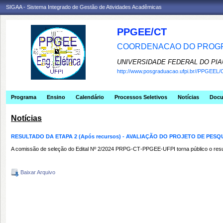
SIGAA - Sistema Integrado de Gestão de Atividades Acadêmicas
PPGEE/CT
COORDENACAO DO PROGR
UNIVERSIDADE FEDERAL DO PIA
http://www.posgraduacao.ufpi.br//PPGEEL/
Programa
Ensino
Calendário
Processos Seletivos
Notícias
Doc
Notícias
RESULTADO DA ETAPA 2 (Após recursos) - AVALIAÇÃO DO PROJETO DE PESQU
A comissão de seleção do Edital Nº 2/2024 PRPG‐CT‐PPGEE‐UFPI torna público o result
Baixar Arquivo