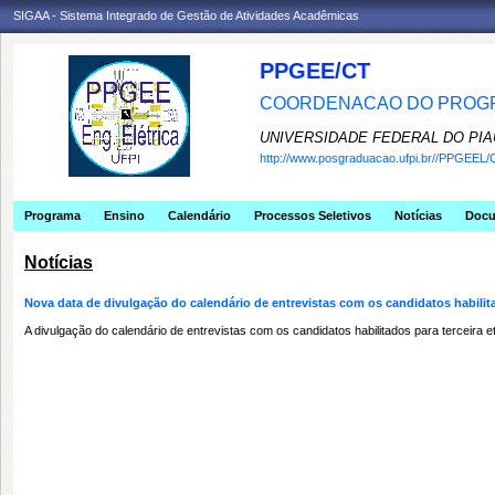
SIGAA - Sistema Integrado de Gestão de Atividades Acadêmicas
PPGEE/CT
COORDENACAO DO PROGR
UNIVERSIDADE FEDERAL DO PIA
http://www.posgraduacao.ufpi.br//PPGEEL/
Programa
Ensino
Calendário
Processos Seletivos
Notícias
Doc
Notícias
Nova data de divulgação do calendário de entrevistas com os candidatos habilita
A divulgação do calendário de entrevistas com os candidatos habilitados para terceir