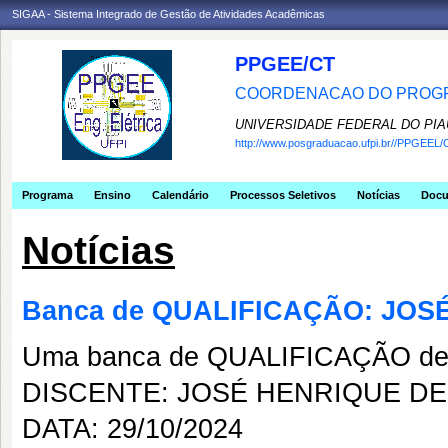
SIGAA - Sistema Integrado de Gestão de Atividades Acadêmicas
PPGEE/CT
COORDENACAO DO PROGR
UNIVERSIDADE FEDERAL DO PIA
http://www.posgraduacao.ufpi.br//PPGEEL/
Programa
Ensino
Calendário
Processos Seletivos
Notícias
Doc
Notícias
Banca de QUALIFICAÇÃO: JO
Uma banca de QUALIFICAÇÃO de 
DISCENTE: JOSÉ HENRIQUE D
DATA: 29/10/2024