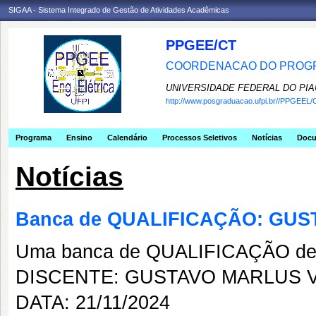
SIGAA - Sistema Integrado de Gestão de Atividades Acadêmicas
PPGEE/CT
COORDENACAO DO PROGR
UNIVERSIDADE FEDERAL DO PIA
http://www.posgraduacao.ufpi.br//PPGEEL/
Programa
Ensino
Calendário
Processos Seletivos
Notícias
Doc
Notícias
Banca de QUALIFICAÇÃO: GUS
Uma banca de QUALIFICAÇÃO de 
DISCENTE: GUSTAVO MARLUS V
DATA: 21/11/2024