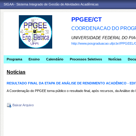
SIGAA - Sistema Integrado de Gestão de Atividades Acadêmicas
PPGEE/CT
COORDENACAO DO PROGR
UNIVERSIDADE FEDERAL DO PIA
http://www.posgraduacao.ufpi.br//PPGEEL/
Programa
Ensino
Calendário
Processos Seletivos
Notícias
Doc
Notícias
RESULTADO FINAL DA ETAPA DE ANÁLISE DE RENDIMENTO ACADÊMICO - EDITA
A Coordenação do PPGEE torna público o resultado final, após recursos, da Análise do
Baixar Arquivo