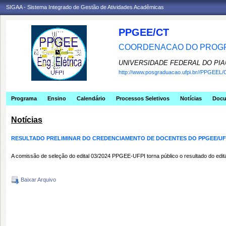
SIGAA - Sistema Integrado de Gestão de Atividades Acadêmicas
PPGEE/CT
COORDENACAO DO PROGR
UNIVERSIDADE FEDERAL DO PIA
http://www.posgraduacao.ufpi.br//PPGEEL/
Programa
Ensino
Calendário
Processos Seletivos
Notícias
Doc
Notícias
RESULTADO PRELIMINAR DO CREDENCIAMENTO DE DOCENTES DO PPGEE/UF
A comissão de seleção do edital 03/2024 PPGEE-UFPI torna público o resultado do edit
Baixar Arquivo