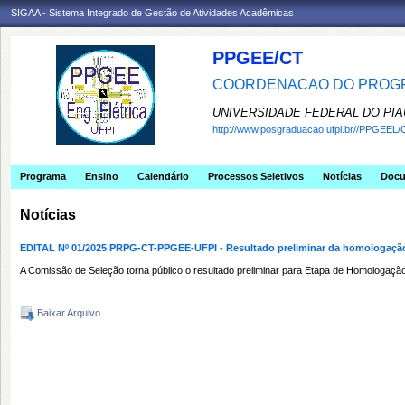
SIGAA - Sistema Integrado de Gestão de Atividades Acadêmicas
PPGEE/CT
COORDENACAO DO PROGR
UNIVERSIDADE FEDERAL DO PIA
http://www.posgraduacao.ufpi.br//PPGEEL/
Programa
Ensino
Calendário
Processos Seletivos
Notícias
Doc
Notícias
EDITAL Nº 01/2025 PRPG-CT-PPGEE-UFPI - Resultado preliminar da homologação
A‬‭ Comissão‬‭ de‬‭ Seleção‬‭ torna‬‭ público‬‭ o‬‭ resultado‬‭ preliminar‬‭ para‬‭ Etapa‬‭ de
Baixar Arquivo