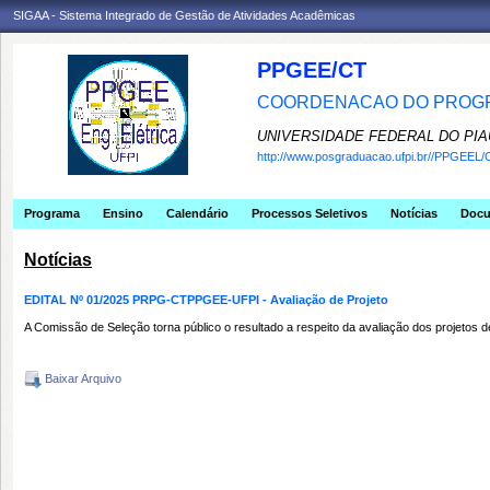
SIGAA - Sistema Integrado de Gestão de Atividades Acadêmicas
PPGEE/CT
COORDENACAO DO PROGR
UNIVERSIDADE FEDERAL DO PIA
http://www.posgraduacao.ufpi.br//PPGEEL/
Programa
Ensino
Calendário
Processos Seletivos
Notícias
Doc
Notícias
EDITAL Nº 01/2025 PRPG-CTPPGEE-UFPI - Avaliação de Projeto
A Comissão de Seleção torna público o resultado a respeito da avaliação dos projeto
Baixar Arquivo