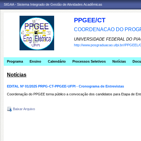
SIGAA - Sistema Integrado de Gestão de Atividades Acadêmicas
PPGEE/CT
COORDENACAO DO PROGR
UNIVERSIDADE FEDERAL DO PIA
http://www.posgraduacao.ufpi.br//PPGEEL/
Programa
Ensino
Calendário
Processos Seletivos
Notícias
Doc
Notícias
EDITAL Nº 01/2025 PRPG-CT-PPGEE-UFPI - Cronograma de Entrevistas
Coordenação‬‭ do‬‭ PPGEE‬‭ torna‬‭ público‬‭ a‬‭ convocação‬‭ dos‬‭ candidatos‬‭ para‬‭ Etapa‬‭
Baixar Arquivo