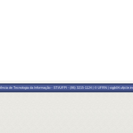
ência de Tecnologia da Informação - STI/UFPI - (86) 3215-1124 | © UFRN | sigjb04.ufpi.br.i