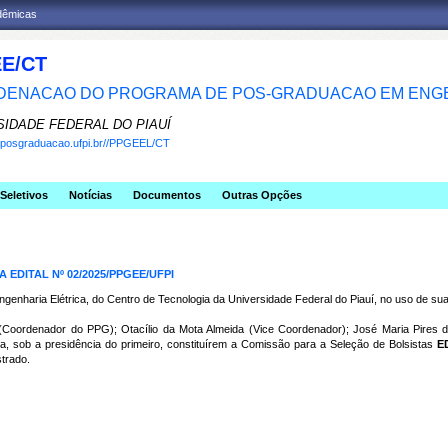
adêmicas
E/CT
ENACAO DO PROGRAMA DE POS-GRADUACAO EM ENGE
SIDADE FEDERAL DO PIAUÍ
w.posgraduacao.ufpi.br//PPGEEL/CT
Seletivos
Notícias
Documentos
Outras Opções
EDITAL Nº 02/2025/PPGEE/UFPI
aria Elétrica, do Centro de Tecnologia da Universidade Federal do Piauí, no uso de suas
Coordenador do PPG); Otacílio da Mota Almeida (Vice Coordenador); José Maria Pires 
ra, sob a presidência do primeiro, constituírem a Comissão para a Seleção de Bolsistas
E
trado.