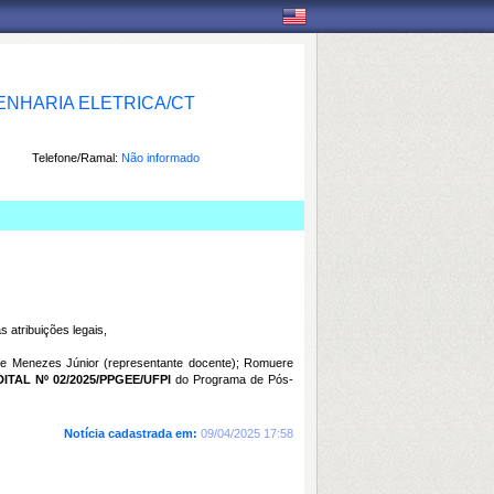
NHARIA ELETRICA/CT
Telefone/Ramal:
Não informado
 atribuições legais,
de Menezes Júnior (representante docente); Romuere
DITAL Nº 02/2025/PPGEE/UFPI
do Programa de Pós-
Notícia cadastrada em:
09/04/2025 17:58