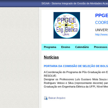
SIGAA - Sistema Integrado de Gestão de Atividades Ac
PPGE
COORD
UNIVER
http://ww
Programa
Ensino
Calendário
Processos 
Notícias
PORTARIA DA COMISSÃO DE SELEÇÃO DE BOLSA 
A Coordenação do Programa de Pós-Graduação em Engenh
RESOLVE:
Designar os Professores Luís Gustavo Mota Souza (
Rodrigues Veloso e Silva (representante docente) pa
Graduação em Engenharia Elétrica da UFPI, Nível Mes
Baixar Arquivo