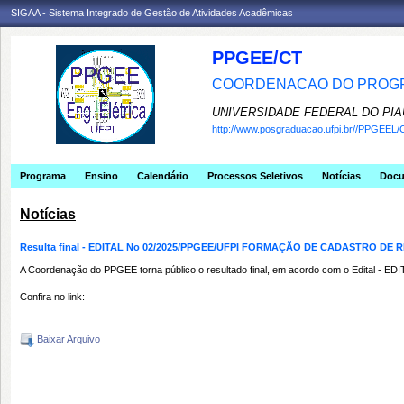
SIGAA - Sistema Integrado de Gestão de Atividades Acadêmicas
PPGEE/CT
COORDENACAO DO PROGR
UNIVERSIDADE FEDERAL DO PIA
http://www.posgraduacao.ufpi.br//PPGEEL/
Programa
Ensino
Calendário
Processos Seletivos
Notícias
Doc
Notícias
Resulta final - EDITAL No 02/2025/PPGEE/UFPI FORMAÇÃO DE CADASTRO 
A Coordenação do PPGEE torna público o resultado final, em acordo com o Edital -
Confira no link:
Baixar Arquivo