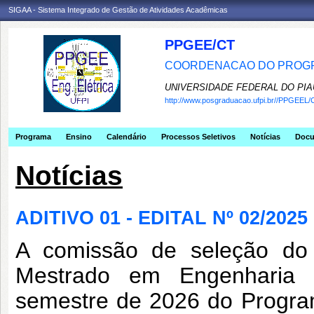
SIGAA - Sistema Integrado de Gestão de Atividades Acadêmicas
PPGEE/CT
COORDENACAO DO PROGR
UNIVERSIDADE FEDERAL DO PIA
http://www.posgraduacao.ufpi.br//PPGEEL/
Programa
Ensino
Calendário
Processos Seletivos
Notícias
Doc
Notícias
ADITIVO 01 - EDITAL Nº 02/20
A comissão de seleção do 
Mestrado em Engenharia E
semestre de 2026 do Progr