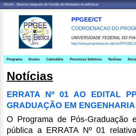
SIGAA - Sistema Integrado de Gestão de Atividades Acadêmicas
PPGEE/CT
COORDENACAO DO PROGR
UNIVERSIDADE FEDERAL DO PIA
http://www.posgraduacao.ufpi.br//PPGEEL/
Programa
Ensino
Calendário
Processos Seletivos
Notícias
Doc
Notícias
ERRATA Nº 01 AO EDITAL PP
GRADUAÇÃO EM ENGENHARIA 
O Programa de Pós-Graduação e
pública a ERRATA Nº 01 relativ