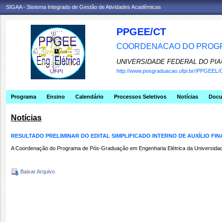
SIGAA - Sistema Integrado de Gestão de Atividades Acadêmicas
PPGEE/CT
COORDENACAO DO PROGR
UNIVERSIDADE FEDERAL DO PIA
http://www.posgraduacao.ufpi.br//PPGEEL/
Programa
Ensino
Calendário
Processos Seletivos
Notícias
Doc
Notícias
RESULTADO PRELIMINAR DO EDITAL SIMPLIFICADO INTERNO DE AUXÍLIO F
A Coordenação do Programa de Pós-Graduação em Engenharia Elétrica da Universidade Fe
Baixar Arquivo