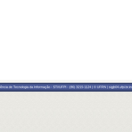
ência de Tecnologia da Informação - STI/UFPI - (86) 3215-1124 | © UFRN | sigjb04.ufpi.br.i