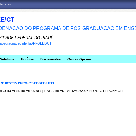
adêmicas
E/CT
ENACAO DO PROGRAMA DE POS-GRADUACAO EM ENGE
SIDADE FEDERAL DO PIAUÍ
w.posgraduacao.ufpi.br//PPGEEL/CT
Seletivos
Notícias
Documentos
Outras Opções
Nº 02/2025 PRPG-CT-PPGEE-UFPI
liminar da Etapa de Entrevistasprevista no EDITAL Nº 02/2025 PRPG-CT-PPGEE-UFPI.