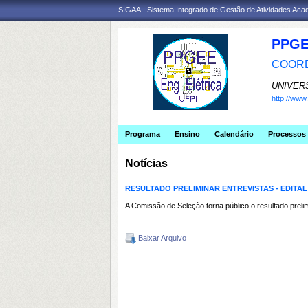
SIGAA - Sistema Integrado de Gestão de Atividades Ac
PPGE
COORD
UNIVER
http://ww
Programa
Ensino
Calendário
Processos 
Notícias
RESULTADO PRELIMINAR ENTREVISTAS - EDITAL 
A Comissão de Seleção torna público o resultado pre
Baixar Arquivo