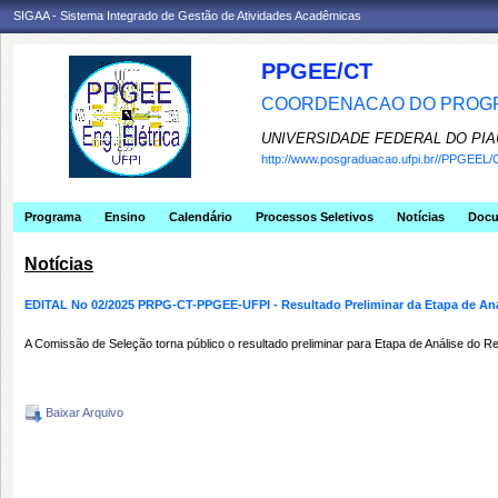
SIGAA - Sistema Integrado de Gestão de Atividades Acadêmicas
PPGEE/CT
COORDENACAO DO PROGR
UNIVERSIDADE FEDERAL DO PIA
http://www.posgraduacao.ufpi.br//PPGEEL/
Programa
Ensino
Calendário
Processos Seletivos
Notícias
Doc
Notícias
EDITAL No 02/2025 PRPG-CT-PPGEE-UFPI - Resultado Preliminar da Etapa de A
A Comissão de Seleção torna público o resultado preliminar para Etapa de Análise d
Baixar Arquivo