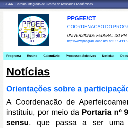
SIGAA - Sistema Integrado de Gestão de Atividades Acadêmicas
PPGEE/CT
COORDENACAO DO PROGR
UNIVERSIDADE FEDERAL DO PIA
http://www.posgraduacao.ufpi.br//PPGEEL/
Programa
Ensino
Calendário
Processos Seletivos
Notícias
Doc
Notícias
Orientações sobre a participa
A Coordenação de Aperfeiçoame
instituiu, por meio da
Portaria nº 
sensu
, que passa a ser uma po