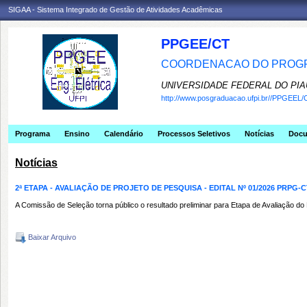
SIGAA - Sistema Integrado de Gestão de Atividades Acadêmicas
PPGEE/CT
COORDENACAO DO PROGR
UNIVERSIDADE FEDERAL DO PIA
http://www.posgraduacao.ufpi.br//PPGEEL/
Programa
Ensino
Calendário
Processos Seletivos
Notícias
Doc
Notícias
2ª ETAPA - AVALIAÇÃO DE PROJETO DE PESQUISA - EDITAL Nº 01/2026 PRPG-
A Comissão de Seleção torna público o resultado preliminar para Etapa de Avaliação
Baixar Arquivo