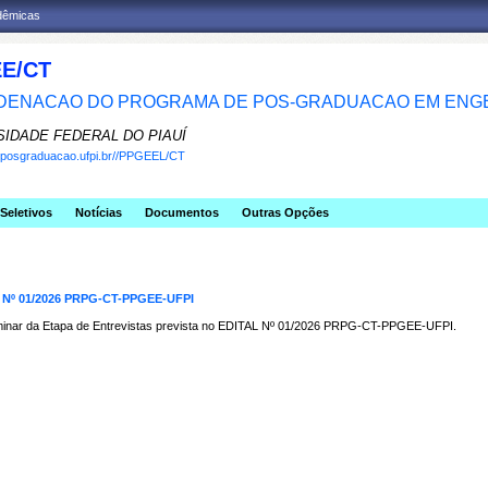
adêmicas
E/CT
ENACAO DO PROGRAMA DE POS-GRADUACAO EM ENGE
SIDADE FEDERAL DO PIAUÍ
w.posgraduacao.ufpi.br//PPGEEL/CT
Seletivos
Notícias
Documentos
Outras Opções
Nº 01/2026 PRPG-CT-PPGEE-UFPI
liminar da Etapa de Entrevistas prevista no EDITAL Nº 01/2026 PRPG-CT-PPGEE-UFPI.