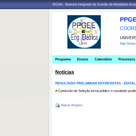
SIGAA - Sistema Integrado de Gestão de Atividades Ac
PPGE
COORD
UNIVER
http://ww
Programa
Ensino
Calendário
Processos 
Notícias
RESULTADO PRELIMINAR ENTREVISTAS - EDITAL 
A Comissão de Seleção torna público o resultado pre
Baixar Arquivo