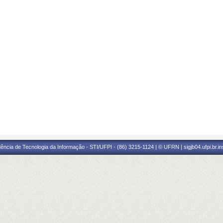
ência de Tecnologia da Informação - STI/UFPI - (86) 3215-1124 | © UFRN | sigjb04.ufpi.br.i