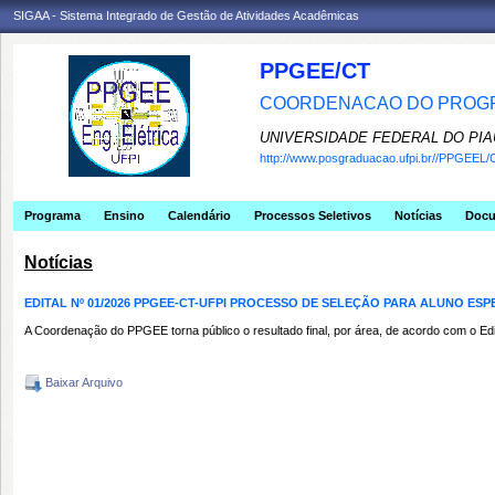
SIGAA - Sistema Integrado de Gestão de Atividades Acadêmicas
PPGEE/CT
COORDENACAO DO PROGR
UNIVERSIDADE FEDERAL DO PIA
http://www.posgraduacao.ufpi.br//PPGEEL/
Programa
Ensino
Calendário
Processos Seletivos
Notícias
Doc
Notícias
EDITAL Nº 01/2026 PPGEE-CT-UFPI PROCESSO DE SELEÇÃO PARA ALUNO ESPE
A Coordenação do PPGEE torna público o resultado final, por área, de acordo com o 
Baixar Arquivo