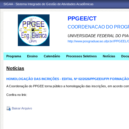
SIGAA - Sistema Integrado de Gestão de Atividades Acadêmicas
PPGEE/CT
COORDENACAO DO PROGR
UNIVERSIDADE FEDERAL DO PIA
http://www.posgraduacao.ufpi.br//PPGEEL/
Programa
Ensino
Calendário
Processos Seletivos
Notícias
Doc
Notícias
HOMOLOGAÇÃO DAS INCRIÇÕES - EDITAL Nº 02/2026/PPGEE/UFPI FORMAÇ
A Coordenação do PPGEE torna público a homologação das inscrições, em acordo com
Confira no link:
Baixar Arquivo