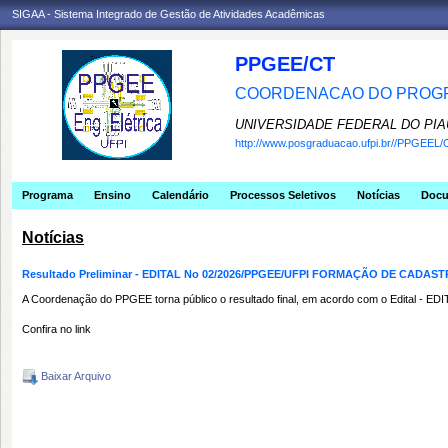
SIGAA - Sistema Integrado de Gestão de Atividades Acadêmicas
PPGEE/CT
COORDENACAO DO PROGR
UNIVERSIDADE FEDERAL DO PIA
http://www.posgraduacao.ufpi.br//PPGEEL/
Programa
Ensino
Calendário
Processos Seletivos
Notícias
Doc
Notícias
Resultado Preliminar - EDITAL No 02/2026/PPGEE/UFPI FORMAÇÃO DE CA
A Coordenação do PPGEE torna público o resultado final, em acordo com o Edital -
Confira no link
Baixar Arquivo