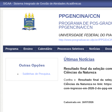
SIGAA - Sistema Integrado de Gestão de Atividades Acadêmicas
PPGENCINA/CCN
PROGRAMA DE POS-GRADU
PPGENCINA/CCN
UNIVERSIDADE FEDERAL DO PIA
http://www.posgraduacao.ufpi.br//PPGEnCi
Programa
Ensino
Calendário
Processos Seletivos
Notícias
Doc
Últimas Notícias
Outras Opções
Resultado final da seleção c
Ciências da Natureza
· Sublinhas de Pesquisa.
Confira o
Resultado final da sel
Ciências da Natureza no link: https:/
com-ingresso-em-2026-2-do-ppg-em-
Cadastrada em: 16/07/2026