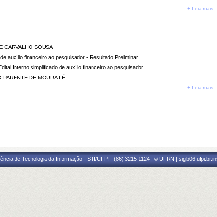
+ Leia mais
 DE CARVALHO SOUSA
o de auxílio financeiro ao pesquisador - Resultado Preliminar
al Interno simplificado de auxílio financeiro ao pesquisador
HO PARENTE DE MOURA FÉ
+ Leia mais
ência de Tecnologia da Informação - STI/UFPI - (86) 3215-1124 | © UFRN | sigjb06.ufpi.br.i