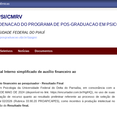
adêmicas
SI/CMRV
ENACAO DO PROGRAMA DE POS-GRADUACAO EM PSIC
SIDADE FEDERAL DO PIAUÍ
.posgraduacao.ufpi.br//ppgpsi
Seletivos
Notícias
Documentos
 Interno simplificado de auxílio financeiro ao
ílio financeiro ao pesquisador - Resultado Final
Psicologia da Universidade Federal do Delta do Parnaíba, em consonância com a
MAIO DE 2024 (disponível no link: https://encurtador.com.br/HgIHQ), no uso de suas
lação de recurso quanto ao resultado preliminar referente ao processo de seleção de
al 02/2026 (Rubrica 33.90.20 PROAP/CAPES), como incentivo à produção intelectual no
ção do
Resultado final.