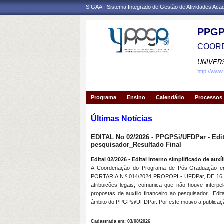
SIGAA - Sistema Integrado de Gestão de Atividades Ac
PPGP
COORD
UNIVER
http://www
Programa
Ensino
Calendário
Processos 
Últimas Notícias
EDITAL No 02/2026 - PPGPSi/UFDPar - Edital
pesquisador_Resultado Final
Edital 02/2026 - Edital interno simplificado de aux
A Coordenação do Programa de Pós-Graduação em 
PORTARIA N.º 014/2024 PROPOPI - UFDPar, DE 16 DE 
atribuições legais, comunica que não houve interpe
propostas de auxílio financeiro ao pesquisador
Edit
âmbito do PPGPsi/UFDPar. Por este motivo a publica
Cadastrada em: 03/08/2026