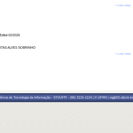
+ Leia mais
Edital 02/2026
EITAS ALVES SOBRINHO
+ Leia mais
ência de Tecnologia da Informação - STI/UFPI - (86) 3215-1124 | © UFRN | sigjb03.ufpi.br.i