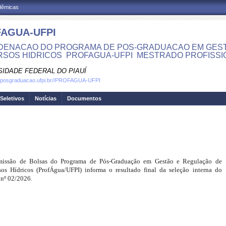
adêmicas
AGUA-UFPI
ENACAO DO PROGRAMA DE POS-GRADUACAO EM GEST
SOS HIDRICOS  PROFAGUA-UFPI  MESTRADO PROFISS
SIDADE FEDERAL DO PIAUÍ
w.posgraduacao.ufpi.br//PROFAGUA-UFPI
Seletivos
Notícias
Documentos
issão de Bolsas do Programa de Pós-Graduação em Gestão e Regulação de
sos Hídricos (ProfÁgua/UFPI) informa o resultado final da seleção interna do
 nº 02/2026.