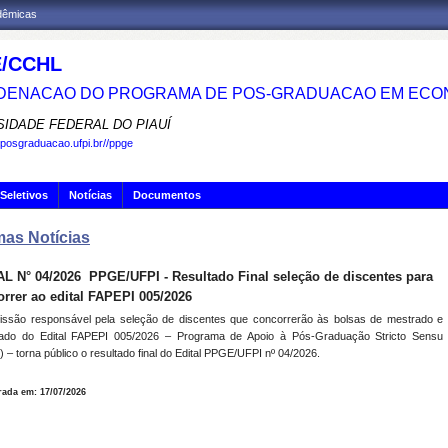
adêmicas
/CCHL
ENACAO DO PROGRAMA DE POS-GRADUACAO EM ECO
SIDADE FEDERAL DO PIAUÍ
.posgraduacao.ufpi.br//ppge
Seletivos
Notícias
Documentos
mas Notícias
L N° 04/2026  PPGE/UFPI - Resultado Final seleção de discentes para
rrer ao edital FAPEPI 005/2026
ssão responsável pela seleção de discentes que concorrerão às bolsas de mestrado e
rado do Edital FAPEPI 005/2026 – Programa de Apoio à Pós-Graduação Stricto Sensu
 – torna público o resultado final do Edital PPGE/UFPI nº 04/2026.
rada em: 17/07/2026