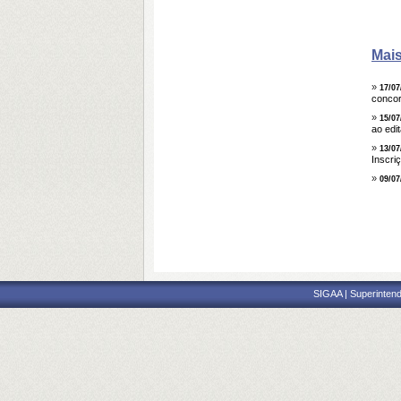
Mais
»
17/07
concor
»
15/07
ao edi
»
13/07
Inscri
»
09/07
SIGAA | Superintend