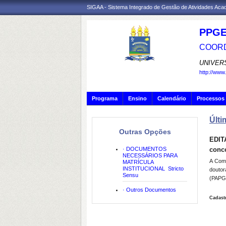
SIGAA - Sistema Integrado de Gestão de Atividades Ac
PPGE
COORD
UNIVER
http://www
Programa
Ensino
Calendário
Processos 
Últi
Outras Opções
EDITA
· DOCUMENTOS
conco
NECESSÁRIOS PARA
A Comi
MATRÍCULA
INSTITUCIONAL  Stricto
douto
Sensu
(PAPG)
· Outros Documentos
Cadast