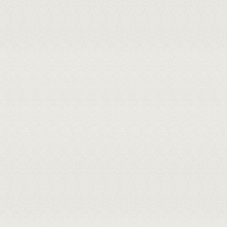
descida perineal.
MEMBROS DA BANCA:
Presidente - 2988302 - GUILHERME
Externo à Instituição - 045.***.
MICUSSI - UFRN
Externo à Instituição - 231.***.***
Cadastrada em: 03/08/2026