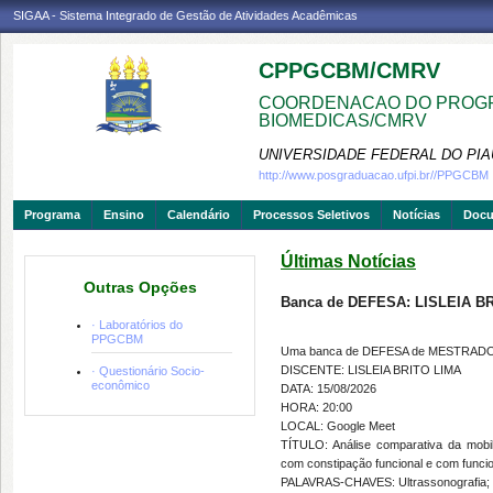
SIGAA - Sistema Integrado de Gestão de Atividades Acadêmicas
CPPGCBM/CMRV
COORDENACAO DO PROGR
BIOMEDICAS/CMRV
UNIVERSIDADE FEDERAL DO PIA
http://www.posgraduacao.ufpi.br//PPGCBM
Programa
Ensino
Calendário
Processos Seletivos
Notícias
Doc
Últimas Notícias
Outras Opções
Banca de DEFESA: LISLEIA B
· Laboratórios do
PPGCBM
Uma banca de DEFESA de MESTRADO fo
DISCENTE: LISLEIA BRITO LIMA
· Questionário Socio-
econômico
DATA: 15/08/2026
HORA: 20:00
LOCAL: Google Meet
TÍTULO: Análise comparativa da mobi
com constipação funcional e com funcio
PALAVRAS-CHAVES: Ultrassonografia; Co