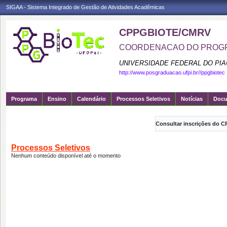
SIGAA - Sistema Integrado de Gestão de Atividades Acadêmicas
CPPGBIOTE/CMRV
COORDENACAO DO PROGR
UNIVERSIDADE FEDERAL DO PIA
http://www.posgraduacao.ufpi.br//ppgbiotec
Programa
Ensino
Calendário
Processos Seletivos
Notícias
Doc
Consultar inscrições do C
Processos Seletivos
Nenhum conteúdo disponível até o momento