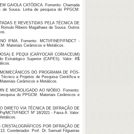
EM GAIOLA CATÓDICA. Fomento: Chamada
aes de Sousa. Linha de pesquisa do PPGCM:
ETADAS E REVESTIDAS PELA TÉCNICA DE
Romulo Ribeiro Magalhaes de Sousa. Outros
cos.
O IFMA. Fomento: MCTI/FINEP/FNDCT -
CM: Materiais Cerâmicos e Metálicos.
EXUOSA) E PEQUI (CARYOCAR CORIACEUM)
stratégico Superior (CAPES). Valor: R$
licos.
TERMOMECÂNICOS DO PROGRAMA DE PÓS-
ico a Projetos de Pesquisa Científica e
Materiais Cerâmicos e Metálicos.
N E MICROLIGADO AO NIÓBIO. Fomento:
e pesquisa do PPGCM: Materiais Cerâmicos e
VO DIRETO VIA TÉCNICA DE DIFRAÇÃO DE
TI/FNDCT Nº 18/2021 - Faixa A. Valor:
Metálicos.
DOS CRISTALOGRÁFICOS POR DIFRAÇÃO DE
Coordenador: Prof. Dr. Samuel Filgueiras