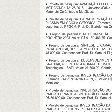
♦ Projeto de pesquisa: AVALIAÇÃO DO
MCTIC/CNPq Nº 28/2018 - Universal/Faixa 
Materiais Cerâmicos e Metálicos.
♦ Projeto de pesquisa: CARACTERIZA
PLASMA EM GAIOLA CATÓDICA. Fomento: Cham
docentes do PPGCM: Prof. Dr. Bartolomeu Cr
♦ Projeto de pesquisa: MODERNIZAÇÃ
PROINFRA 2023. Valor: R$ 9.159.486,55. Coor
♦ Projeto de pesquisa: SÍNTESE E CA
PARA APLICAÇÕES FARMACÊUTICAS. Fomento
48.000,00. Coordenador: Prof. Dr. Samuel Fi
♦ Projeto de pesquisa: DESENVOLVI
GRADUAÇÃO EM ENGENHARIA DE MATERIAIS D
Tecnológica – BATI. Valor: 21.600,00. Coord
♦ Projeto de pesquisa: INVESTIGAÇÃ
Chamada CNPq Nº 4/2021 – PQ2. Valor: R$ 3
Metálicos.
♦ Projeto de pesquisa: INVESTIGAÇÃO
RAIO-X DURANTE A SIMULAÇÃO TERMOMECÂ
R$ 36.800,00. Coordenador: Prof. Dr. Samuel
♦ Projeto de pesquisa: INVESTIGAÇÃO
RAIO-X E ELÉTRONS RETROESPALHADOS. Fome