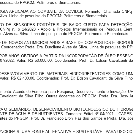
e pesquisa do PPGCM: Polímeros e Biomateriais.
GIA APLICADA AO COMBATE DA COVID19. Fomento: Chamada CNPq Nº 2
 Silva. Linha de pesquisa do PPGCM: Polímeros e Biomateriais.
IMENTO DE SENSORES PORTÁTEIS DE BAIXO CUSTO PARA DETECÇÃ
n. o 14/2023 - Apoio a Projetos Internacionais de Pesquisa Científi
ene Alves da Silva. Linha de pesquisa do PPGCM: Polímeros e Biomateriais.
NTO DE NOVOS ANTIMICROBIANOS A BASE DE COMPOSITOS E BIOPOL
 Coordenador: Profa. Dra. Durcilene Alves da Silva. Linha de pesquisa do P
IMICROBIANOS OBTIDOS A PARTIR DA INCORPORAÇÃO DE ÓLEO ESSE
/2022. Valor: R$ 50.000,00. Coordenador: Prof. Dr. Edson Cavalcanti d
AIS: DESENVOLVIMENTO DE MATERIAIS HIDRORRETENTORES COMO UM
or: R$ 62.400,00. Coordenador: Prof. Dr. Edson Cavalcanti da Silva Fil
mento: Acordo de Fomento para Pesquisa, Desenvolvimento e Inovação: 
Cavalcanti da Silva Filho. Outras docentes do PPGCM: Profa. Dra. Josy An
O PARA O SEMIÁRIDO: DESENVOLVIMENTO BIOTECNOLÓGICO DE HID
DE ÁGUA E DE NUTRIENTES. Fomento: Edital Nº 04/2021 – CAPES. Valor
entes do PPGCM: Prof. Dr. Francisco Eroni Paz dos Santos e Profa. Dra. Josy
LTIFUNCIONAIS: UMA FONTE ALTERNATIVA E SUSTENTÁVEL PARA USO 