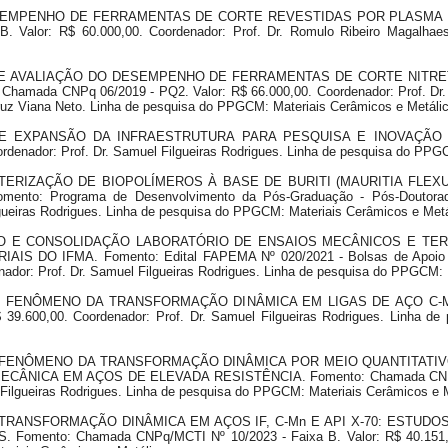
 DESEMPENHO DE FERRAMENTAS DE CORTE REVESTIDAS POR PLASMA 
B. Valor: R$ 60.000,00. Coordenador: Prof. Dr. Romulo Ribeiro Magalh
ÇÃO E AVALIAÇÃO DO DESEMPENHO DE FERRAMENTAS DE CORTE NITR
ada CNPq 06/2019 - PQ2. Valor: R$ 66.000,00. Coordenador: Prof. Dr. 
uz Viana Neto. Linha de pesquisa do PPGCM: Materiais Cerâmicos e Metáli
O E EXPANSÃO DA INFRAESTRUTURA PARA PESQUISA E INOVAÇÃO N
denador: Prof. Dr. Samuel Filgueiras Rodrigues. Linha de pesquisa do PPG
RACTERIZAÇÃO DE BIOPOLÍMEROS À BASE DE BURITI (MAURITIA FL
: Programa de Desenvolvimento da Pós-Graduação - Pós-Doutorado E
lgueiras Rodrigues. Linha de pesquisa do PPGCM: Materiais Cerâmicos e Metá
MENTO E CONSOLIDAÇÃO LABORATÓRIO DE ENSAIOS MECÂNICOS E 
O IFMA. Fomento: Edital FAPEMA Nº 020/2021 - Bolsas de Apoio Técn
enador: Prof. Dr. Samuel Filgueiras Rodrigues. Linha de pesquisa do PPGCM: 
O DO FENÔMENO DA TRANSFORMAÇÃO DINÂMICA EM LIGAS DE AÇO C-M
9.600,00. Coordenador: Prof. Dr. Samuel Filgueiras Rodrigues. Linha d
 DO FENÔMENO DA TRANSFORMAÇÃO DINÂMICA POR MEIO QUANTITATI
NICA EM AÇOS DE ELEVADA RESISTÊNCIA. Fomento: Chamada CNPq/MC
 Filgueiras Rodrigues. Linha de pesquisa do PPGCM: Materiais Cerâmicos e 
 DA TRANSFORMAÇÃO DINÂMICA EM AÇOS IF, C-Mn E API X-70: ESTU
nto: Chamada CNPq/MCTI Nº 10/2023 - Faixa B. Valor: R$ 40.151,13. 