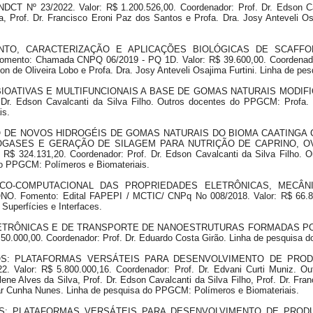
 Nº 23/2022. Valor: R$ 1.200.526,00. Coordenador: Prof. Dr. Edson Cava
a, Prof. Dr. Francisco Eroni Paz dos Santos e Profa. Dra. Josy Anteveli O
IMENTO, CARACTERIZAÇÃO E APLICAÇÕES BIOLÓGICAS DE SCAF
: Chamada CNPQ 06/2019 - PQ 1D. Valor: R$ 39.600,00. Coordenador: P
n de Oliveira Lobo e Profa. Dra. Josy Anteveli Osajima Furtini. Linha de p
 BIOATIVAS E MULTIFUNCIONAIS A BASE DE GOMAS NATURAIS MODIFICAD
. Dr. Edson Cavalcanti da Silva Filho. Outros docentes do PPGCM: Profa. D
is.
ENTO DE NOVOS HIDROGÉIS DE GOMAS NATURAIS DO BIOMA CAATING
GASES E GERAÇÃO DE SILAGEM PARA NUTRIÇÃO DE CAPRINO, OVIN
$ 324.131,20. Coordenador: Prof. Dr. Edson Cavalcanti da Silva Filho. 
 do PPGCM: Polímeros e Biomateriais.
ÓRICO-COMPUTACIONAL DAS PROPRIEDADES ELETRÔNICAS, MEC
mento: Edital FAPEPI / MCTIC/ CNPq No 008/2018. Valor: R$ 66.850,0
Superfícies e Interfaces.
 ELETRÔNICAS E DE TRANSPORTE DE NANOESTRUTURAS FORMADAS PO
0.000,00. Coordenador: Prof. Dr. Eduardo Costa Girão. Linha de pesquisa d
ÍDEOS: PLATAFORMAS VERSÁTEIS PARA DESENVOLVIMENTO DE PR
 Valor: R$ 5.800.000,16. Coordenador: Prof. Dr. Edvani Curti Muniz. Ou
ene Alves da Silva, Prof. Dr. Edson Cavalcanti da Silva Filho, Prof. Dr. Fr
esar Cunha Nunes. Linha de pesquisa do PPGCM: Polímeros e Biomateriais.
ÍDEOS: PLATAFORMAS VERSÁTEIS PARA DESENVOLVIMENTO DE PRO