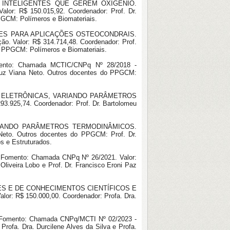
IS INTELIGENTES QUE GEREM OXIGÊNIO.
alor: R$ 150.015,92. Coordenador: Prof. Dr.
PGCM: Polímeros e Biomateriais.
NTES PARA APLICAÇÕES OSTEOCONDRAIS.
ão. Valor: R$ 314.714,48. Coordenador: Prof.
o PPGCM: Polímeros e Biomateriais.
omento: Chamada MCTIC/CNPq Nº 28/2018 -
 Cruz Viana Neto. Outros docentes do PPGCM:
 E ELETRÔNICAS, VARIANDO PARÂMETROS
25,74. Coordenador: Prof. Dr. Bartolomeu
RIANDO PARÂMETROS TERMODINÂMICOS.
Neto. Outros docentes do PPGCM: Prof. Dr.
s e Estruturados.
ento: Chamada CNPq Nº 26/2021. Valor:
liveira Lobo e Prof. Dr. Francisco Eroni Paz
RES E DE CONHECIMENTOS CIENTÍFICOS E
or: R$ 150.000,00. Coordenador: Profa. Dra.
omento: Chamada CNPq/MCTI Nº 02/2023 -
rofa. Dra. Durcilene Alves da Silva e Profa.