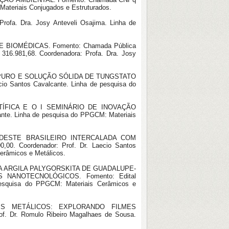
Materiais Conjugados e Estruturados.
ofa. Dra. Josy Anteveli Osajima. Linha de
BIOMÉDICAS. Fomento: Chamada Pública
 316.981,68. Coordenadora: Profa. Dra. Josy
S PURO E SOLUÇÃO SÓLIDA DE TUNGSTATO
o Santos Cavalcante. Linha de pesquisa do
NTÍFICA E O I SEMINÁRIO DE INOVAÇÃO
ante. Linha de pesquisa do PPGCM: Materiais
ORDESTE BRASILEIRO INTERCALADA COM
0. Coordenador: Prof. Dr. Laecio Santos
erâmicos e Metálicos.
DA ARGILA PALYGORSKITA DE GUADALUPE-
NANOTECNOLÓGICOS. Fomento: Edital
pesquisa do PPGCM: Materiais Cerâmicos e
IS METÁLICOS: EXPLORANDO FILMES
. Dr. Romulo Ribeiro Magalhaes de Sousa.