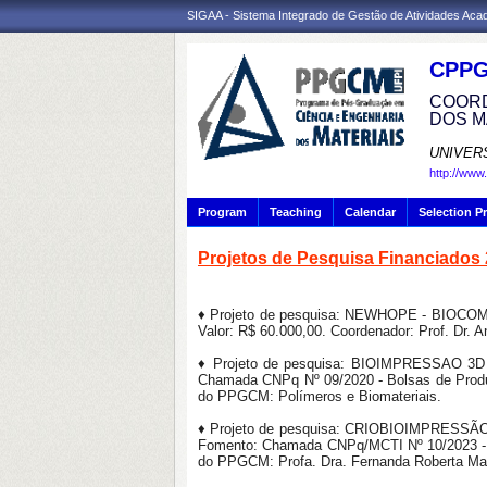
SIGAA - Sistema Integrado de Gestão de Atividades Ac
CPP
COORD
DOS M
UNIVER
http://www
Program
Teaching
Calendar
Selection P
Projetos de Pesquisa Financiados
♦ Projeto de pesquisa: NEWHOPE - BIO
Valor: R$ 60.000,00. Coordenador: Prof. Dr. 
♦ Projeto de pesquisa: BIOIMPRESSAO
Chamada CNPq Nº 09/2020 - Bolsas de Produti
do PPGCM: Polímeros e Biomateriais.
♦ Projeto de pesquisa: CRIOBIOIMPRE
Fomento: Chamada CNPq/MCTI Nº 10/2023 - Fa
do PPGCM: Profa. Dra. Fernanda Roberta Mar