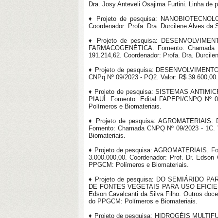
Dra. Josy Anteveli Osajima Furtini. Linha d
♦ Projeto de pesquisa: NANOBIOTECNOLO
Coordenador: Profa. Dra. Durcilene Alves da
♦ Projeto de pesquisa: DESENVOLV
FARMACOGENÉTICA. Fomento: Chamada CNPq 
191.214,62. Coordenador: Profa. Dra. Durcil
♦ Projeto de pesquisa: DESENVOLVIME
CNPq Nº 09/2023 - PQ2. Valor: R$ 39.600,00.
♦ Projeto de pesquisa: SISTEMAS ANT
PIAUÍ. Fomento: Edital FAPEPI/CNPQ Nº 007
Polímeros e Biomateriais.
♦ Projeto de pesquisa: AGROMATERI
Fomento: Chamada CNPQ Nº 09/2023 - 1C. Val
Biomateriais.
♦ Projeto de pesquisa: AGROMATERIAIS. Fo
3.000.000,00. Coordenador: Prof. Dr. Edson 
PPGCM: Polímeros e Biomateriais.
♦ Projeto de pesquisa: DO SEMIÁRID
DE FONTES VEGETAIS PARA USO EFICIENTE 
Edson Cavalcanti da Silva Filho. Outros doc
do PPGCM: Polímeros e Biomateriais.
♦ Projeto de pesquisa: HIDROGÉIS MU