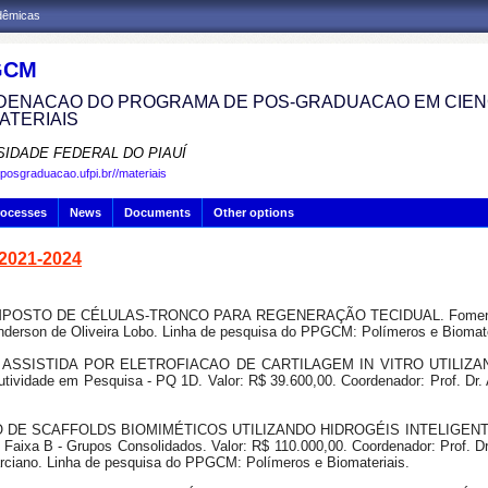
adêmicas
GCM
ENACAO DO PROGRAMA DE POS-GRADUACAO EM CIENC
ATERIAIS
SIDADE FEDERAL DO PIAUÍ
.posgraduacao.ufpi.br//materiais
rocesses
News
Documents
Other options
 2021-2024
COMPOSTO DE CÉLULAS-TRONCO PARA REGENERAÇÃO TECIDUAL. Fomento: 
Anderson de Oliveira Lobo. Linha de pesquisa do PPGCM: Polímeros e Biomate
 3D ASSISTIDA POR ELETROFIACAO DE CARTILAGEM IN VITRO UTILIZA
vidade em Pesquisa - PQ 1D. Valor: R$ 39.600,00. Coordenador: Prof. Dr. 
SSÃO DE SCAFFOLDS BIOMIMÉTICOS UTILIZANDO HIDROGÉIS INTELIG
ixa B - Grupos Consolidados. Valor: R$ 110.000,00. Coordenador: Prof. Dr.
ciano. Linha de pesquisa do PPGCM: Polímeros e Biomateriais.