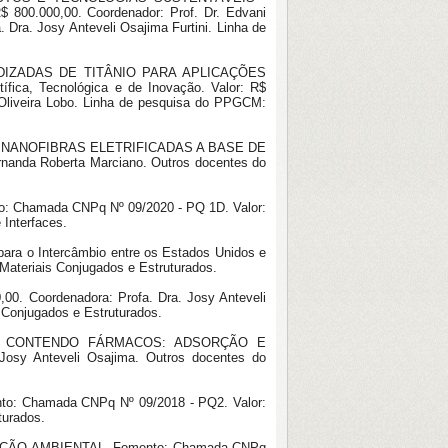
0.000,00. Coordenador: Prof. Dr. Edvani
 Dra. Josy Anteveli Osajima Furtini. Linha de
ODIZADAS DE TITÂNIO PARA APLICAÇÕES
ica, Tecnológica e de Inovação. Valor: R$
 Oliveira Lobo. Linha de pesquisa do PPGCM:
 NANOFIBRAS ELETRIFICADAS A BASE DE
nanda Roberta Marciano. Outros docentes do
hamada CNPq Nº 09/2020 - PQ 1D. Valor:
Interfaces.
para o Intercâmbio entre os Estados Unidos e
 Materiais Conjugados e Estruturados.
. Coordenadora: Profa. Dra. Josy Anteveli
 Conjugados e Estruturados.
COS CONTENDO FÁRMACOS: ADSORÇÃO E
osy Anteveli Osajima. Outros docentes do
Chamada CNPq Nº 09/2018 - PQ2. Valor:
turados.
ÇÃO AMBIENTAL. Fomento: Chamada CNPq