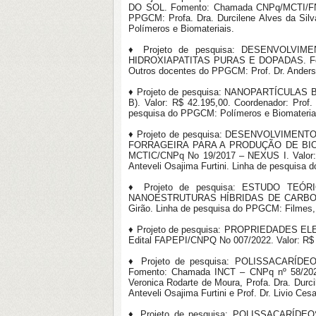
DO SOL. Fomento: Chamada CNPq/MCTI/FNDCT
PPGCM: Profa. Dra. Durcilene Alves da Silv
Polímeros e Biomateriais.
♦ Projeto de pesquisa: DESENVOLV
HIDROXIAPATITAS PURAS E DOPADAS. Fomento
Outros docentes do PPGCM: Prof. Dr. Anderso
♦ Projeto de pesquisa: NANOPARTÍCULAS
B). Valor: R$ 42.195,00. Coordenador: Prof
pesquisa do PPGCM: Polímeros e Biomateria
♦ Projeto de pesquisa: DESENVOLVIM
FORRAGEIRA PARA A PRODUÇÃO DE BIO
MCTIC/CNPq No 19/2017 – NEXUS I. Valor: R
Anteveli Osajima Furtini. Linha de pesquisa
♦ Projeto de pesquisa: ESTUDO TE
NANOESTRUTURAS HÍBRIDAS DE CARBONO. Fo
Girão. Linha de pesquisa do PPGCM: Filmes, 
♦ Projeto de pesquisa: PROPRIEDADES
Edital FAPEPI/CNPQ No 007/2022. Valor: R$ 5
♦ Projeto de pesquisa: POLISSACAR
Fomento: Chamada INCT – CNPq nº 58/2022.
Veronica Rodarte de Moura, Profa. Dra. Durcil
Anteveli Osajima Furtini e Prof. Dr. Livio C
♦ Projeto de pesquisa: POLISSACAR