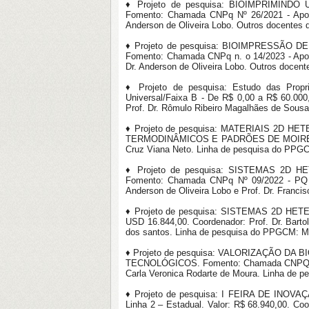
♦ Projeto de pesquisa: BIOIMPRIMIN
Fomento: Chamada CNPq Nº 26/2021 - Apoio à
Anderson de Oliveira Lobo. Outros docentes
♦ Projeto de pesquisa: BIOIMPRESSÃ
Fomento: Chamada CNPq n. o 14/2023 - Apoio 
Dr. Anderson de Oliveira Lobo. Outros doce
♦ Projeto de pesquisa: Estudo das Prop
Universal/Faixa B - De R$ 0,00 a R$ 60.000
Prof. Dr. Rômulo Ribeiro Magalhães de Sous
♦ Projeto de pesquisa: MATERIAIS 2
TERMODINÂMICOS E PADRÕES DE MOIRÉ. Fome
Cruz Viana Neto. Linha de pesquisa do PPGC
♦ Projeto de pesquisa: SISTEMAS 
Fomento: Chamada CNPq Nº 09/2022 - PQ 1D
Anderson de Oliveira Lobo e Prof. Dr. Franc
♦ Projeto de pesquisa: SISTEMAS 2D H
USD 16.844,00. Coordenador: Prof. Dr. Barto
dos santos. Linha de pesquisa do PPGCM: Ma
♦ Projeto de pesquisa: VALORIZAÇÃO 
TECNOLÓGICOS. Fomento: Chamada CNPQ/MCTI N
Carla Veronica Rodarte de Moura. Linha de p
♦ Projeto de pesquisa: I FEIRA DE INO
Linha 2 – Estadual. Valor: R$ 68.940,00. Co