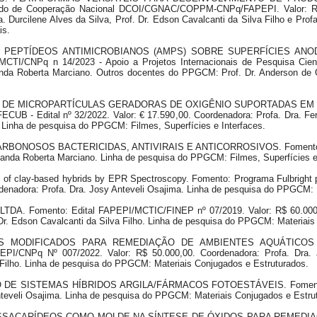
e Cooperação Nacional DCOI/CGNAC/COPPM-CNPq/FAPEPI. Valor: R$ 80
Durcilene Alves da Silva, Prof. Dr. Edson Cavalcanti da Silva Filho e Profa.
is.
O DE PEPTÍDEOS ANTIMICROBIANOS (AMPS) SOBRE SUPERFÍCIES AN
I/CNPq n 14/2023 - Apoio a Projetos Internacionais de Pesquisa Científ
anda Roberta Marciano. Outros docentes do PPGCM: Prof. Dr. Anderson de
ENTO DE MICROPARTÍCULAS GERADORAS DE OXIGÊNIO SUPORTADAS EM
 Edital nº 32/2022. Valor: € 17.590,00. Coordenadora: Profa. Dra. Fer
 Linha de pesquisa do PPGCM: Filmes, Superfícies e Interfaces.
CARBONOSOS BACTERICIDAS, ANTIVIRAIS E ANTICORROSIVOS. Fomento: C
nanda Roberta Marciano. Linha de pesquisa do PPGCM: Filmes, Superfícies e 
 of clay-based hybrids by EPR Spectroscopy. Fomento: Programa Fulbright 
ordenadora: Profa. Dra. Josy Anteveli Osajima. Linha de pesquisa do PPGCM:
DA. Fomento: Edital FAPEPI/MCTIC/FINEP nº 07/2019. Valor: R$ 60.000,00
. Edson Cavalcanti da Silva Filho. Linha de pesquisa do PPGCM: Materiais
ERAIS MODIFICADOS PARA REMEDIAÇÃO DE AMBIENTES AQUÁTI
CNPq Nº 007/2022. Valor: R$ 50.000,00. Coordenadora: Profa. Dra. J
Filho. Linha de pesquisa do PPGCM: Materiais Conjugados e Estruturados.
TO DE SISTEMAS HÍBRIDOS ARGILA/FÁRMACOS FOTOESTÁVEIS. Fomento: 
nteveli Osajima. Linha de pesquisa do PPGCM: Materiais Conjugados e Estru
POLISSACARÍDEOS COMO MOLDE NA SÍNTESE DE ÓXIDOS PARA REMEDIA