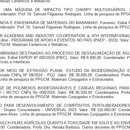
eriais Cerâmicos e Metálicos.
DE UMA MÁQUINA DE IMPACTO TIPO CHARPY MULTIUSUÁRIOS. Fo
enador: Prof. Dr. Samuel Filgueiras Rodrigues. Linha de pesquisa do PPGC
CIA E ENGENHARIA DE MATERIAIS DO MARANHAO. Fomento: Edital FAPE
ordenador: Prof. Dr. Samuel Filgueiras Rodrigues. Linha de pesquisa do PPG
R ACADEMIA AND INDUSTRY CO-OPERATION & 4TH INTERNATIONA
l - PROGRAMA DE APOIO A EVENTOS NO PAÍS (PAEP - 2023). Valor: R$ 
PPGCM: Materiais Cerâmicos e Metálicos.
MBRANAS DESTINADAS AO PROCESSO DE DESSALINIZAÇÃO DE ÁGUA
ital FAPEPI Nº 005/2024 (PBIC). Valor: R$ 8.400,00. Coordenador: Prof.
cies e Interfaces.
POR MEIO DE EXTRUSÃO PLANA: ESTUDO DA BIODEGRADAÇÃO E
 CNPq Nº 09/2018 - PQ2. Valor: R$ 39.600,00. Coordenadora: Profa.
Linha de pesquisa do PPGCM: Materiais Conjugados e Estruturados.
SE DE POLÍMEROS BIODEGRADÁVEIS E CARGAS REGIONAIS PAR
/ MCTIC/ CNPq No 008/2018. Valor: R$ 95.500,00. Coordenadora: Profa
Linha de pesquisa do PPGCM: Materiais Conjugados e Estruturados.
 PARA DESENVOLVIMENTO DE COMPÓSITOS FERTILIBERADORES A
Grupos Consolidados - UNIVERSAL 2023. Valor: R$ 110.000,00. Coorden
ares Alves. Linha de pesquisa do PPGCM: Materiais Conjugados e Estrutura
LCH FILMS AGRÍCOLAS QUANTO A TOXICIDADE EM SOLO E AO ENVEL
,00. Coordenadora: Profa. Dra. Renata Barbosa. Outros docentes do PPGCM: 