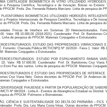
DO UMA CARTILAGEM BIOMIMÉTICA IN VITRO UTILIZANDO HYDROGÉ
 Pesquisa Científica, Tecnológica e de Inovação: Bolsas no Exterior. V
 do PPGCM: Profa. Dra. Fernanda Roberta Marciano. Linha de pesquisa do P
O DE PLATAFORMAS BIOMIMÉTICAS UTILIZANDO HIDROGÉIS INTELIGE
a Projetos Internacionais de Pesquisa Científica, Tecnológica e De Inovaç
ntes do PPGCM: Profa. Dra. Fernanda Roberta Marciano. Linha de pesquisa d
riedades Físicas de Interface em Sistemas 2D Heteroestruturados. F
,00. Valor: R$ 10.000,00 (2018-2021). Coordenador: Prof. Dr. Bartolomeu
a. Linha de pesquisa do PPGCM: Materiais Conjugados e Estruturados.
D HETEROESTRUTURADOS: ESTUDO DAS PROPRIEDADES VIBRACIONAIS
nto: Chamada Pública MCTI/CNPQ Nº 16/2024 - Faixa 1. Valor: R$ 293.9
M: Materiais Conjugados e Estruturados.
2D HETEROESTRUTURADOS: ESTUDO POR ESPALHAMENTO RAMAN VA
. Valor: R$ 57.600,00. Coordenador: Prof. Dr. Bartolomeu Cruz Viana 
isco Eroni Paz dos santos. Linha de pesquisa do PPGCM: Materiais Conjugado
ETEROESTRUTURADOS E ESTUDO DAS PROPRIEDADES DE INTERFACE. Fom
lomeu Cruz Viana Neto. Outros docentes do PPGCM: Prof. Dr. Anderson de O
teriais Conjugados e Estruturados.
DA BIODIVERSIDADE PIAUIENSE A PARTIR DA POPULARIZAÇÃO DE SABE
º 08/2024 - Linha A - Eventos de Abrangência Estadual ou Distrital. Val
esquisa do PPGCM: Polímeros e Biomateriais.
VAÇÃO, CIÊNCIA E SUSTENTABILIDADE DO DELTA DO PARNAÍBA – FICS. F
ordenador: Profa. Dra. Leiz Maria Costa Véras. Outras docentes do PPGCM: P