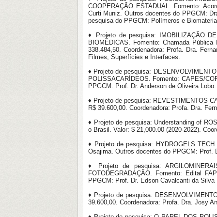
COOPERAÇÃO ESTADUAL. Fomento: Acordo d
Curti Muniz. Outros docentes do PPGCM: Dra. 
pesquisa do PPGCM: Polímeros e Biomateria
♦ Projeto de pesquisa: IMOBILIZAÇÃ
BIOMÉDICAS. Fomento: Chamada Pública MCT
338.484,50. Coordenadora: Profa. Dra. Fern
Filmes, Superfícies e Interfaces.
♦ Projeto de pesquisa: DESENVOLVIM
POLISSACARÍDEOS. Fomento: CAPES/COFECUB -
PPGCM: Prof. Dr. Anderson de Oliveira Lobo.
♦ Projeto de pesquisa: REVESTIMENTOS 
R$ 39.600,00. Coordenadora: Profa. Dra. Fer
♦ Projeto de pesquisa: Understanding of ROS
o Brasil. Valor: $ 21,000.00 (2020-2022). Co
♦ Projeto de pesquisa: HYDROGELS TECH LT
Osajima. Outros docentes do PPGCM: Prof. Dr
♦ Projeto de pesquisa: ARGILOMIN
FOTODEGRADAÇÃO. Fomento: Edital FAPEPI/
PPGCM: Prof. Dr. Edson Cavalcanti da Silva 
♦ Projeto de pesquisa: DESENVOLVIMEN
39.600,00. Coordenadora: Profa. Dra. Josy A
♦ Projeto de pesquisa: O PAPEL DOS 