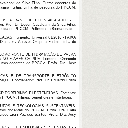
lcanti da Silva Filho. Outros docentes do
sajima Furtini. Linha de pesquisa do PPGCM:
FOLDS À BASE DE POLISSACARÍDEOS E
rof. Dr. Edson Cavalcanti da Silva Filho.
esquisa do PPGCM: Polímeros e Biomateriais.
AS. Fomento: Universal 01/2016 - FAIXA
ra. Josy Anteveli Osajima Furtini. Linha de
A COMO FONTE DE HIDRATAÇÃO DE PALMA
O E AVES CAIPIRA. Fomento: Chamada
Outros docentes do PPGCM: Profa. Dra. Josy
ÂNICAS E DE TRANSPORTE ELETRÔNICO
0. Coordenador: Prof. Dr. Eduardo Costa
R PORFIRINAS PI-ESTENDIDAS. Fomento:
o PPGCM: Filmes, Superfícies e Interfaces.
ODUTOS E TECNOLOGIAS SUSTENTÁVEIS.
tros docentes do PPGCM: Profa. Dra. Carla
ancisco Eroni Paz dos Santos, Profa. Dra. Josy
DUTOS E TECNOLOGIAS SUSTENTÁVEIS -