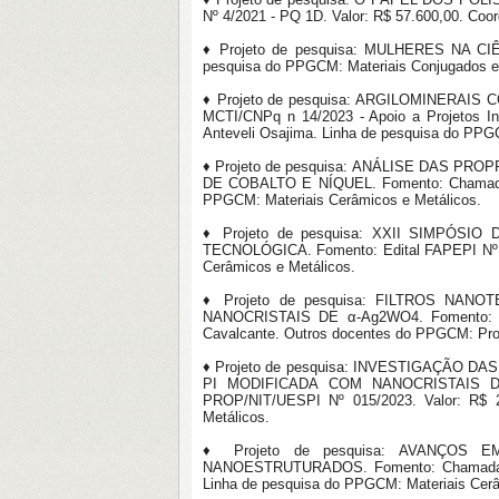
Nº 4/2021 - PQ 1D. Valor: R$ 57.600,00. Coo
♦ Projeto de pesquisa: MULHERES NA CIÊNC
pesquisa do PPGCM: Materiais Conjugados e 
♦ Projeto de pesquisa: ARGILOMINERA
MCTI/CNPq n 14/2023 - Apoio a Projetos Int
Anteveli Osajima. Linha de pesquisa do PPG
♦ Projeto de pesquisa: ANÁLISE DAS 
DE COBALTO E NÍQUEL. Fomento: Chamada CN
PPGCM: Materiais Cerâmicos e Metálicos.
♦ Projeto de pesquisa: XXII SIMPÓS
TECNOLÓGICA. Fomento: Edital FAPEPI Nº 006
Cerâmicos e Metálicos.
♦ Projeto de pesquisa: FILTROS NA
NANOCRISTAIS DE α-Ag2WO4. Fomento: Cha
Cavalcante. Outros docentes do PPGCM: Prof
♦ Projeto de pesquisa: INVESTIGAÇÃO
PI MODIFICADA COM NANOCRISTAIS D
PROP/NIT/UESPI Nº 015/2023. Valor: R$ 2
Metálicos.
♦ Projeto de pesquisa: AVANÇOS
NANOESTRUTURADOS. Fomento: Chamada CNPq
Linha de pesquisa do PPGCM: Materiais Cerâ