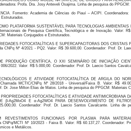
rdenadora: Profa. Dra. Josy Anteveli Osajima. Linha de pesquisa do PPGCM: 
IA. Fomento: Academia de Ciências do Piauí – ACIPI. Coordenadora: Pr
Estruturados.
IS COMO PLATAFORMA SUSTENTÁVEL PARA TECNOLOGIAS AMBIENTAIS E 
ernacionais de Pesquisa Científica, Tecnológica e de Inovação. Valor: R$
CM: Materiais Conjugados e Estruturados.
PROPRIEDADES FOTOCATALÍTICAS E SUPERCAPACITORAS DOS CRISTAI
Pq Nº 4/2021 - PQ2. Valor: R$ 39.600,00. Coordenador: Prof. Dr. Laeci
IO DE PRODUÇÃO CIENTÍFICA, O XXI SEMINÁRIO DE INICIAÇÃO CIE
/2022. Valor: R$ 5.000,00. Coordenador: Prof. Dr. Laecio Santos Cavalc
NOTECNOLÓGICOS E ATIVIDADE FOTOCATALÍTICA DE ARGILA DO N
mada MCTIC/CNPq Nº 28/2018 - Universal/Faixa B. Valor: R$ 49.000,0
. Dr. Jose Milton Elias de Matos. Linha de pesquisa do PPGCM: Materiais C
 DAS PROPRIEDADES FOTOCATALÍTICAS E ATIVIDADE ANTIMICROBIANA 
E β-Ag2MoO4 E α-Ag2WO4 PARA DESENVOLVIMENTO DE FILTROS 
5.000,00. Coordenador: Prof. Dr. Laecio Santos Cavalcante. Linha de 
 EM REVESTIMENTOS FUNCIONAIS POR PLASMA PARA MATERIA
/MCTI Nº 10/2023 - Faixa B. Valor: R$ 60.137,27. Coordenador: Prof
micos e Metálicos.