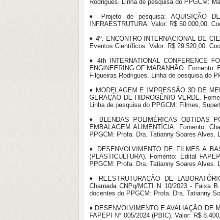
Rodrigues. Linha de pesquisa do PPGCM: Mat
♦ Projeto de pesquisa: AQUISIÇÃO 
INFRAESTRUTURA. Valor: R$ 50.000,00. Coord
♦ 4º. ENCONTRO INTERNACIONAL DE CIEN
Eventos Científicos. Valor: R$ 29.520,00. Co
♦ 4th INTERNATIONAL CONFERENCE FO
ENGINEERING OF MARANHÃO. Fomento: Edita
Filgueiras Rodrigues. Linha de pesquisa do 
♦ MODELAGEM E IMPRESSÃO 3D DE ME
GERAÇÃO DE HIDROGÊNIO VERDE. Fomento: Ed
Linha de pesquisa do PPGCM: Filmes, Superfí
♦ BLENDAS POLIMÉRICAS OBTIDAS 
EMBALAGEM ALIMENTÍCIA. Fomento: Chamada
PPGCM: Profa. Dra. Tatianny Soares Alves. 
♦ DESENVOLVIMENTO DE FILMES A BA
(PLASTICULTURA). Fomento: Edital FAPEPI 
PPGCM: Profa. Dra. Tatianny Soares Alves. 
♦ REESTRUTURAÇÃO DE LABORATÓRIO
Chamada CNPq/MCTI N 10/2023 - Faixa B - 
docentes do PPGCM: Profa. Dra. Tatianny So
♦ DESENVOLVIMENTO E AVALIAÇÃO DE MU
FAPEPI Nº 005/2024 (PBIC). Valor: R$ 8.400