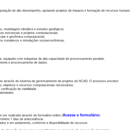
mputação de alto desempenho, apoiando projetos de impacto e formação de recursos humanos
cas, modelagem climática e estudos geológicos.
ses estruturais e projetos computacionais.
cular e genômica computacional.
ados complexos e simulações socioeconômicas.
o
, equipado com máquinas de alta capacidade de processamento paralelo.
mento e processamento de dados.
s através do sistema de gerenciamento de projetos do NCAD. O processo envolve:
to, objetivos e recursos computacionais necessários.
 verificação de viabilidade.
atividades.
Acesse o formulário
ser realizado através de formulário online (
).
 mínimo 7 dias de antecedência.
vados e em andamento, conforme a disponibilidade de recursos.