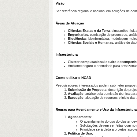
Visão
Ser referência regional e nacional em soluções de co
Áreas de Atuação
Ciências Exatas e da Terra
: simulações físi
Engenharias
: otimização de processos, análi
Biociências
: bioinformática, modelagem mole
Ciências Sociais e Humanas
: análise de d
Infraestrutura
C
luster computacional de alto desempenh
Ambiente seguro e controlado para armazena
Como utilizar o NCAD
Pesquisadores interessados podem submeter proposta
Submissão de Proposta
: descrição do proje
Avaliação
: análise pela comissão técnica para
Execução
: alocação de recursos e início das 
Regras para Agendamento e Uso da Infraestrutura
Agendamento
:
O agendamento do uso do cluster deve 
Solicitações devem ser feitas com no
Prioridade será dada a projetos apro
Política de Uso
: