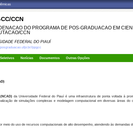
adêmicas
CC/CCN
ENACAO DO PROGRAMA DE POS-GRADUACAO EM CIENC
UTACAO/CCN
SIDADE FEDERAL DO PIAUÍ
.posgraduacao.ufpi.br//ppgcc
Seletivos
Notícias
Documentos
Outras Opções
AD)
 (NCAD)
da Universidade Federal do Piauí é uma infraestrutura de ponta voltada à pro
a realização de simulações complexas e modelagem computacional em diversas áreas do c
 por meio do uso de recursos computacionais de alto desempenho, atendendo às demandas de