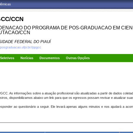
adêmicas
CC/CCN
ENACAO DO PROGRAMA DE POS-GRADUACAO EM CIENC
UTACAO/CCN
SIDADE FEDERAL DO PIAUÍ
.posgraduacao.ufpi.br//ppgcc
Seletivos
Notícias
Documentos
Outras Opções
CC. As informações sobre a atuação profissional são atualizadas a partir de dados coletado
istros, disponibilizamos abaixo um link para que os egressos possam revisar e atualizar su
ponder ao questionário a seguir. Ele levará apenas alguns minutos e nos ajudará a acom