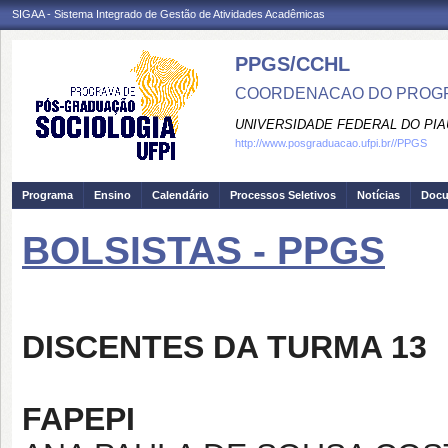
SIGAA - Sistema Integrado de Gestão de Atividades Acadêmicas
PPGS/CCHL
COORDENACAO DO PROGR
UNIVERSIDADE FEDERAL DO PIA
http://www.posgraduacao.ufpi.br//PPGS
Programa
Ensino
Calendário
Processos Seletivos
Notícias
Doc
BOLSISTAS - PPGS
DISCENTES DA TURMA 13
FAPEPI