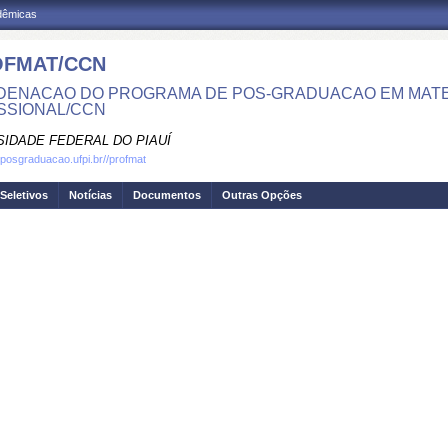
adêmicas
FMAT/CCN
ENACAO DO PROGRAMA DE POS-GRADUACAO EM MATE
SSIONAL/CCN
SIDADE FEDERAL DO PIAUÍ
.posgraduacao.ufpi.br//profmat
Seletivos
Notícias
Documentos
Outras Opções