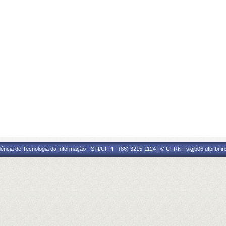
ência de Tecnologia da Informação - STI/UFPI - (86) 3215-1124 | © UFRN | sigjb06.ufpi.br.i