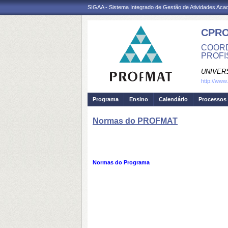
SIGAA - Sistema Integrado de Gestão de Atividades Ac
CPRO
COORD
PROFI
UNIVER
http://www
Programa
Ensino
Calendário
Processos 
Normas do PROFMAT
Normas do Programa