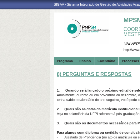
SIGAA - Sistema Integrado de Gestão de Atividades Ac
MPS
COORD
MESTR
UNIVER
http://www
Programa
Ensino
Calendário
Processos 
8) PERGUNTAS E RESPOSTAS
1.
Quando será lançado o próximo edital de s
Anualmente, durante ou em novembro ou dezembro, o 
tenha saído o calendário do ano seguinte, você pode te
2.
Quais são as datas da matrícula institucional
Veja no calendário da UFPI referente à pós-graduação.
3.
Quais são os documentos necessários para Ma
Para alunos com diploma ou certidão de conclusã
· Atestado de Proficiência (no ato da matrícula ou e