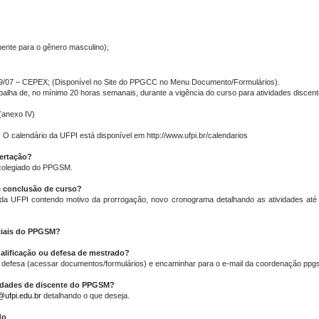
ente para o gênero masculino);
/07 – CEPEX; (Disponível no Site do PPGCC no Menu Documento/Formulários).
abalha de, no mínimo 20 horas semanais, durante a vigência do curso para atividades discent
(anexo IV)
 O calendário da UFPI está disponível em http://www.ufpi.br/calendarios
sertação?
 colegiado do PPGSM.
e conclusão de curso?
 da UFPI contendo motivo da prorrogação, novo cronograma detalhando as atividades até 
eciais do PPGSM?
alificação ou defesa de mestrado?
e defesa (acessar documentos/formulários) e encaminhar para o e-mail da coordenação pp
vidades de discente do PPGSM?
ufpi.edu.br
detalhando o que deseja.
do