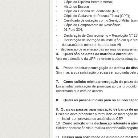
· Cópia do Diploma frente e verso;
· Histórico Escolar;
· Cópia da Carteira de Identidade (RG);
· Cópia do Cadastro de Pessoa Física (CPF);
· Certificado de quitação com o Serviço Militar (som
· Cópia do Comprovante de Residência;
· 01 Foto 3X4;
o
· Declaração de Conhecimento – Resolução N
189
·
Declaração de liberação da instituição em que tr
· declaração de compromisso (anexo VI)
· declaração de aceitação das normas do programa 
4.
Quais são as datas da matrícula curricular?
Veja no calendário da UFPI referente à pós-graduação.
5.
Posso solicitar prorrogação de defesa de dis
Sim, mas a sua solicitação precisa ser aprovada pelo
7.
Como solicito minha prorrogação de prazo d
Encaminhar solicitação de prorrogação via protocolo
confirmado que está de acordo.
8.
Quais os passos iniciais para os alunos esp
9.
Quais os passos para marcação de banca de qu
Discente deve preencher o formulário de marcação d
· Incluir comprovante de anuência do CEP.
10.
Como solicito uma declaração referente a ati
Solicitar declaração via e-mail da coordenação
ppgsm@
11.
Passos para solicitação de diploma de mestra