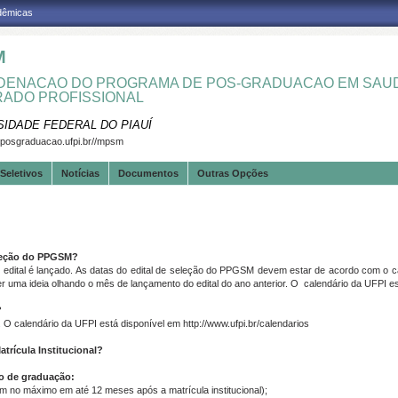
adêmicas
M
ENACAO DO PROGRAMA DE POS-GRADUACAO EM SAUD
ADO PROFISSIONAL
SIDADE FEDERAL DO PIAUÍ
.posgraduacao.ufpi.br//mpsm
Seletivos
Notícias
Documentos
Outras Opções
eleção do PPGSM?
edital é lançado. As datas do edital de seleção do PPGSM devem estar de acordo com o 
r uma ideia olhando o mês de lançamento do edital do ano anterior. O calendário da UFPI est
?
 O calendário da UFPI está disponível em http://www.ufpi.br/calendarios
trícula Institucional?
o de graduação:
m no máximo em até 12 meses após a matrícula institucional);