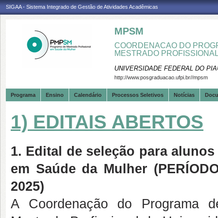
SIGAA - Sistema Integrado de Gestão de Atividades Acadêmicas
MPSM
COORDENACAO DO PROGR
MESTRADO PROFISSIONA
UNIVERSIDADE FEDERAL DO PIA
http://www.posgraduacao.ufpi.br//mpsm
Programa
Ensino
Calendário
Processos Seletivos
Notícias
Doc
1) EDITAIS ABERTOS
1. Edital de seleção para alun
em Saúde da Mulher (PERÍOD
2025)
A Coordenação do Programa d