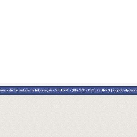
ência de Tecnologia da Informação - STI/UFPI - (86) 3215-1124 | © UFRN | sigjb06.ufpi.br.i