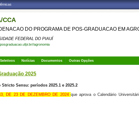
adêmicas
/CCA
ENACAO DO PROGRAMA DE POS-GRADUACAO EM AGR
SIDADE FEDERAL DO PIAUÍ
.posgraduacao.ufpi.br//agronomia
Seletivos
Notícias
Documentos
Outras Opções
Graduação 2025
 Stricto Sensu: períodos 2025.1 e 2025.2
43, DE 23 DE DEZEMBRO DE 2024
que aprova o Calendário Universitá