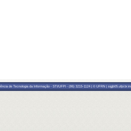
ência de Tecnologia da Informação - STI/UFPI - (86) 3215-1124 | © UFRN | sigjb05.ufpi.br.i