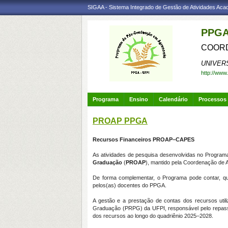
SIGAA - Sistema Integrado de Gestão de Atividades Ac
PPGA
COORD
UNIVER
http://www
Programa
Ensino
Calendário
Processos 
PROAP PPGA
Recursos Financeiros PROAP–CAPES
As atividades de pesquisa desenvolvidas no Program
Graduação
(
PROAP
), mantido pela Coordenação de 
De forma complementar, o Programa pode contar, qu
pelos(as) docentes do PPGA.
A gestão e a prestação de contas dos recursos util
Graduação (PRPG) da UFPI, responsável pelo repasse
dos recursos ao longo do quadriênio 2025–2028.