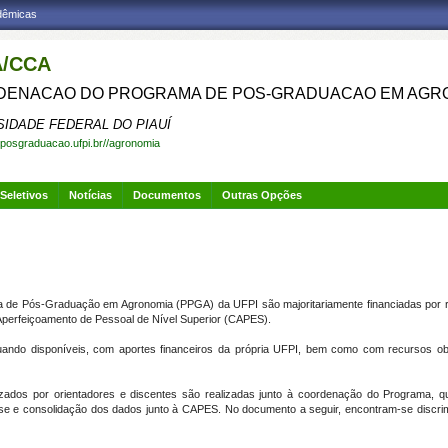
adêmicas
/CCA
ENACAO DO PROGRAMA DE POS-GRADUACAO EM AGR
SIDADE FEDERAL DO PIAUÍ
.posgraduacao.ufpi.br//agronomia
Seletivos
Notícias
Documentos
Outras Opções
a de Pós-Graduação em Agronomia (PPGA) da UFPI são majoritariamente financiadas por 
Aperfeiçoamento de Pessoal de Nível Superior (CAPES).
ando disponíveis, com aportes financeiros da própria UFPI, bem como com recursos ob
izados por orientadores e discentes são realizadas junto à coordenação do Programa, 
 e consolidação dos dados junto à CAPES. No documento a seguir, encontram-se discrimi