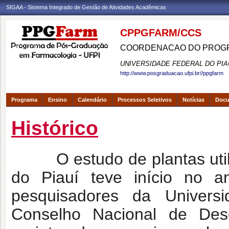
SIGAA - Sistema Integrado de Gestão de Atividades Acadêmicas
CPPGFARM/CCS
COORDENACAO DO PROGR
UNIVERSIDADE FEDERAL DO PIA
http://www.posgraduacao.ufpi.br//ppgfarm
Programa
Ensino
Calendário
Processos Seletivos
Notícias
Doc
Histórico
O estudo de plantas utiliz
do Piauí teve início no
pesquisadores da Univers
Conselho Nacional de Des