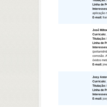
Titulação:
Linha de 
Interesse
aplicação 
E-mail:
fra
José Milto
Curriculo:
Titulação:
Linha de 
Interesse
(polianidr
corrosão. A
óxidos metá
E-mail:
jm
Josy Antev
Curriculo:
Titulação:
Linha de 
Interesses
E-mail:
jo