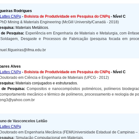
gueiras Rodrigues
Lattes CNPq
-
Bolsista de Produtividade em Pesquisa do CNPq
- Nível C
PhD Mining & Materials Engineering (McGill University/Canadá - 2018)
Pesquisa:
Materiais Metálicos.
s de Pesquisa:
Experiência em Engenharia de Materiais e Metalurgia, com ênfase
 Soldagem, Desgaste e Processos de Fabricação (
pesquisa focada em proce
uel.filgueiras@ifma.edu.br
oares Alves
Lattes CNPq
-
Bolsista de Produtividade em Pesquisa do CNPq
- Nível C
Doutorado em Ciência e Engenharia de Materiais (UFCG - 2012)
Pesquisa:
Materiais conjugados e estruturados.
s de Pesquisa:
Compositos e nanocompósitos poliméricos, polímeros biodegrad
 comportamento mecânico e térmico de polímeros, processamento e reologia de po
aeng3@yahoo.com.br
uno de Vasconcelos Leitão
Lattes CNPq
Doutorado em Engenharia Mecânica (FEM/Universidade Estadual de Campinas –
esquisa:
Simulação Computacional em Materiais.