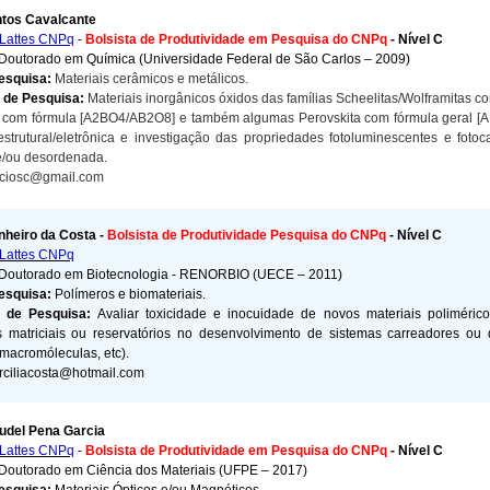
ntos Cavalcante
Lattes CNPq
-
Bolsista de Produtividade em Pesquisa do CNPq
- Nível C
Doutorado em Química (Universidade Federal de São Carlos – 2009)
esquisa:
Materiais cerâmicos e metálicos.
s de Pesquisa:
Materiais inorgânicos óxidos das famílias Scheelitas/Wolframitas co
 com fórmula [A2BO4/AB2O8] e também algumas Perovskita com fórmula geral [AB
estrutural/eletrônica e investigação das propriedades fotoluminescentes e fotoca
/ou desordenada.
eciosc@gmail.com
inheiro da Costa
-
Bolsista de Produtividade Pesquisa do CNPq
- Nível C
Lattes CNPq
Doutorado em Biotecnologia - RENORBIO (UECE – 2011)
Pesquisa:
Polímeros e biomateriais.
s de Pesquisa:
Avaliar toxicidade e inocuidade de novos materiais poliméric
s matriciais ou reservatórios no desenvolvimento de sistemas carreadores ou 
 macromóleculas, etc).
ciliacosta@hotmail.com
del Pena Garcia
Lattes CNPq
-
Bolsista de Produtividade em Pesquisa do CNPq
- Nível C
Doutorado em Ciência dos Materiais (UFPE – 2017)