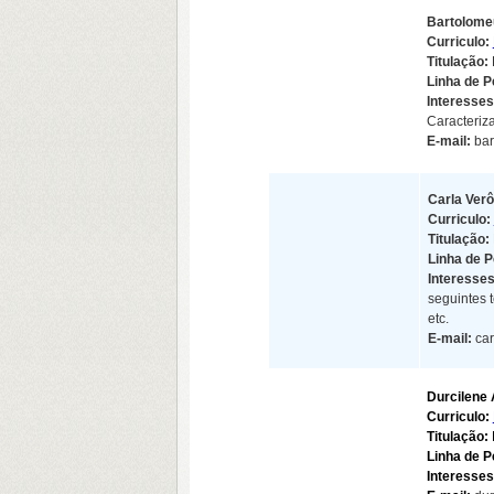
Bartolome
Curriculo:
Titulação:
Linha de P
Interess
Caracteriz
E-mail:
bar
Carla Ver
Curriculo:
Titulação:
Linha de P
Interesse
seguintes 
etc.
E-mail:
car
Durcilene 
Curriculo:
Titulação:
Linha de 
Interesses