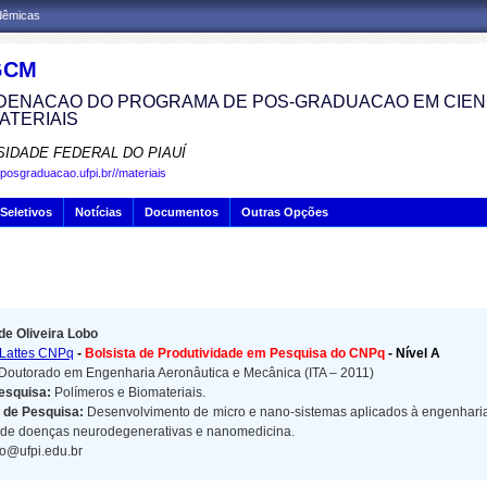
adêmicas
GCM
ENACAO DO PROGRAMA DE POS-GRADUACAO EM CIENC
ATERIAIS
SIDADE FEDERAL DO PIAUÍ
.posgraduacao.ufpi.br//materiais
Seletivos
Notícias
Documentos
Outras Opções
e Oliveira Lobo
Lattes CNPq
-
Bolsista de Produtividade em Pesquisa do CNPq
-
Nível A
Doutorado em Engenharia Aeronâutica e Mecânica (ITA – 2011)
esquisa:
Polímeros e Biomateriais.
 de Pesquisa:
Desenvolvimento de micro e nano-sistemas aplicados à engenharia 
 de doenças neurodegenerativas e nanomedicina.
o@ufpi.edu.br