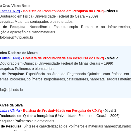
u Cruz Viana Neto
Lattes CNPq
-
Bolsista de Produtividade em Pesquisa do CNPq
-
Nível D
Doutorado em Física (Universidade Federal do Ceará – 2009)
esquisa:
Materiais conjugados e estruturados.
es de Pesquisa:
Nanociência, Espectroscopia Raman e no Infravermelho
ação e Aplicação de Nanomateriais.
tolomeu@ufpi.edu.br
ônica Rodarte de Moura
Lattes CNPq
-
Bolsista de Produtividade em Pesquisa do CNPq
-
Nível 2
Doutorado em Química (Universidade Federal de Minas Gerais – 1999)
esquisa:
Polímeros e biomateriais
.
s de Pesquisa:
E
xperiência na área de Engenharia Química, com ênfase em 
temas: biodiesel, polímeros, biopolímeros, catalisadores, nanocatalisadores metáli
la@ufpi.edu.br
Alves da Silva
Bolsista de Produtividade em Pesquisa do CNPq
- Nível 2
Lattes CNPq
-
Doutorado em Química Inorgânica (Universidade Federal do Ceará – 2006)
Pesquisa:
Polímeros e biomateriais.
 de Pesquisa:
Síntese e caracterização de Polímeros e materiais nanoestruturado