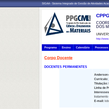
SIGAA - Sistema Integrado de Gestão de Atividades Ac
CPP
COORD
DOS M
UNIVER
http://www
Programa
Ensino
Calendário
Processos 
Corpo Docente
DOCENTES PERMANENTES
Anderson d
Curriculo:
Titulação:
Linha de P
Interesses
tratamento
E-mail:
lob