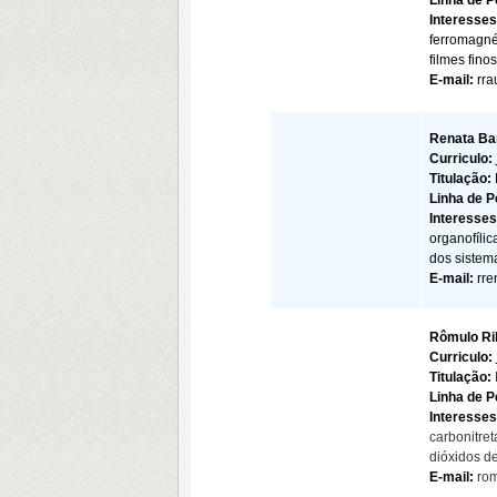
Linha de 
Interesse
ferromagné
filmes fin
E-mail:
rr
Renata Ba
Curriculo:
Titulação:
Linha de 
Interesse
organofílic
dos sistem
E-mail:
rr
Rômulo Ri
Curriculo:
Titulação:
Linha de 
Interesse
carbonitre
dióxidos de 
E-mail:
ro