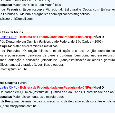
Doutorado em Física (UFPE – 2009)
Pesquisa:
Materiais Ópticos e/ou Magnéticos
s de Pesquisa:
Espectroscopia Vibracional, Estrutural e Óptica com Ênfase 
na Fotônica ou Materiais Magnéticos com aplicações magnéticas.
nciscoeroni@gmail.com
n Elias de Matos
Lattes CNPq
-
Bolsista de Produtividade em Pesquisa do CNPq
- Nível D
Pós-Doutorado em Química (Universidade Federal de São Carlos – 2006)
Pesquisa:
Materiais cerâmicos e metálicos
s de Pesquisa:
Obtenção (síntese), modificação e caracterização, para dese
idos e poliuretanos) derivados de óleos e gorduras, bem como uso em reconst
inda, obtenção e aplicação (fotocatálise, (trans)esterificação de óleos e gordura
licos nanoestruturados (tubos, fitas e outros).
ematos@ufpi.edu.br
eli Osajima Furtini
Lattes CNPq
-
Bolsista de Produtividade em Pesquisa do CNPq
- Nível D
Doutorado em Química (Instituto de Química de São Carlos / Universidade de São
Pesquisa:
Materiais conjugados e estruturados.
 de Pesquisa:
Determinações do mecanismo de degradação de corantes e políme
sy_osajima@yahoo.com.br