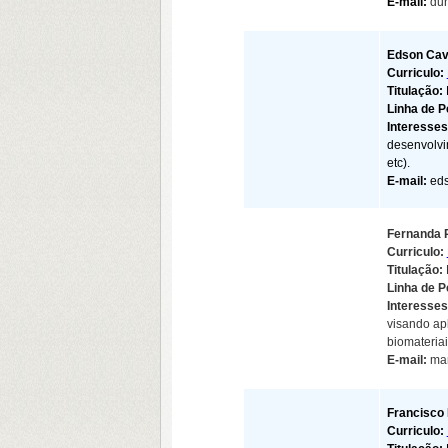
E-mail:
du
Edson Cava
Curriculo:
Titulação:
Linha de 
Interesse
desenvolvi
etc).
E-mail:
eds
Fernanda 
Curriculo:
Titulação:
Linha de P
Interesse
visando ap
biomateria
E-mail:
mar
Francisco 
Curriculo: