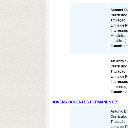
Samuel Fil
Curriculo:
Titulação:
Linha de 
Interesse
Mecânica,
metálicas
).
E-mail:
sam
Tatianny S
Curriculo:
Titulação:
Linha de 
Interesse
polímeros,
E-mail:
ts
JOVENS DOCENTES PERMANENTES
Antonio Br
Curriculo:
Titulação:
Linha de P