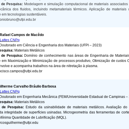
s de Pesquisa:
Modelagem e simulação computacional de materiais associados 
cânica dos fluidos, incluindo metamateriais térmicos. Aplicação de materiais
e em tecnologias sustentáveis
.
oniobruno@ufpi.edu.br
 Rafael Campos de Macêdo
Lattes CNPq
Doutorado em Ciência e Engenharia dos Materiais (UFPI – 2023)
Pesquisa:
Materiais Metálicos
 de Pesquisa:
D
omínio de conhecimento nas áreas de Engenharia de Materiais
 em Maximização e Minimização de processos produtivo, Otimização de custos 
envolve e acompanha trabalhos na área de nitretação à plasma.
ncisco.campos@ufpi.edu.br
ilherme Carvalho Bráulio Barbosa
Lattes CNPq
Doutorado em Engenharia Mecânica (FEM/
Universidade Estadual de Campinas
– 
Pesquisa:
Materiais Metálicos
s de Pesquisa:
Estudo da usinabilidade de materiais metálicos. Avaliação do
da integridade de superfícies usinadas. Microgeometria das ferramentas de corte.
 Mínima Quantidade de Lubrificação (MQL).
rcosguilherme@ufpi.edu