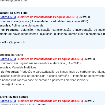
rcileneas@gmail.com
lcanti da Silva Filho
Lattes CNPq
-
Bolsista de Produtividade Pesquisa do CNPq
- Nível C
Doutorado em Química (Universidade Estadual de Campinas – 2008)
Pesquisa:
Polímeros e biomateriais.
s de Pesquisa:
obtenção, modificação, caracterização e incorporação de molé
mento de novos biopolímeros (Celulose, quitosana, gomas etc) e biomateriais (fos
onfilho@ufpi.edu.br
Roberta Marciano
Lattes CNPq
-
Bolsista de Produtividade em Pesquisa do CNPq
- Nível C
Doutorado em Engenharia Aeronáutica e Mecânica (ITA – 2011)
esquisa:
Materiais Metálicos.
s de Pesquisa:
Produção e caracterização de filmes finos de carbono-tipo diam
licações biomédicas, aeroespaciais, e contra corrosão. E também no desenvolvime
is nanoestruturados à base de carbono e polímeros biorreabsorvíveis.
ciano@ufpi.edu.br
Eroni Paz dos Santos
Lattes CNPq
-
Bolsista de Produtividade em Pesquisa do CNPq
- Nível 2