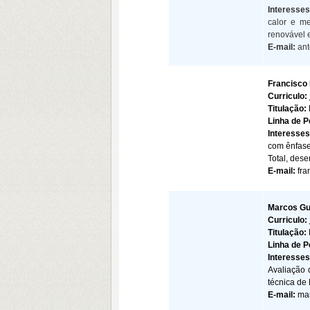
Interesse
calor e me
renovável 
E-mail:
ant
Francisco
Curriculo:
Titulação:
Linha de 
Interesses
com ênfase
Total, des
E-mail:
fra
Marcos Gu
Curriculo:
Titulação:
Linha de 
Interesse
Avaliação 
técnica de
E-mail:
ma