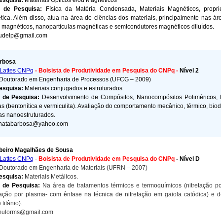
Pesquisa:
Materiais Ópticos e/ou Magnéticos
s de Pesquisa:
Física da Matéria Condensada, Materiais Magnéticos, propr
tica. Além disso, atua na área de ciências dos materiais, principalmente nas ár
os magnéticos, nanopartículas magnéticas e semicondutores magnéticos diluídos.
audelp@gmail.com
rbosa
Lattes CNPq
-
Bolsista de Produtividade em Pesquisa do CNPq -
Nível 2
Doutorado em Engenharia de Processos (UFCG – 2009)
Pesquisa:
Materiais conjugados e estruturados.
s de Pesquisa:
Desenvolvimento de Compósitos, Nanocompósitos Poliméricos, P
as (bentonítica e vermiculita). Avaliação do comportamento mecânico, térmico, bio
as nanoestruturados.
enatabarbosa@yahoo.com
beiro Magalhães de Sousa
Lattes CNPq
-
Bolsista de Produtividade em Pesquisa do CNPq
- Nível D
Doutorado em Engenharia de Materiais (UFRN – 2007)
Pesquisa:
Materiais Metálicos.
s de Pesquisa:
Na área de tratamentos térmicos e termoquímicos (nitretação 
tação por plasma- com ênfase na técnica de nitretação em gaiola catódica) e de
titânio).
mulorms@gmail.com