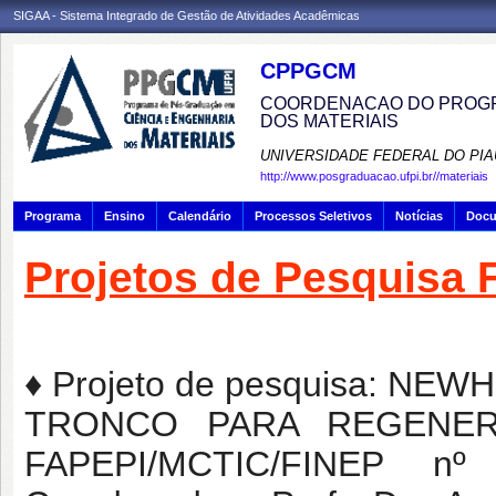
SIGAA - Sistema Integrado de Gestão de Atividades Acadêmicas
CPPGCM
COORDENACAO DO PROGR
DOS MATERIAIS
UNIVERSIDADE FEDERAL DO PIA
http://www.posgraduacao.ufpi.br//materiais
Programa
Ensino
Calendário
Processos Seletivos
Notícias
Doc
Projetos de Pesquisa 
♦ Projeto de pesquisa: N
TRONCO PARA REGENERAÇ
FAPEPI/MCTIC/FINEP nº 