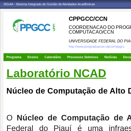
SIGAA - Sistema Integrado de Gestão de Atividades Acadêmicas
CPPGCC/CCN
COORDENACAO DO PROGR
COMPUTACAO/CCN
UNIVERSIDADE FEDERAL DO PIA
http://www.posgraduacao.ufpi.br//ppgcc
Programa
Ensino
Calendário
Processos Seletivos
Notícias
Doc
Laboratório NCAD
Núcleo de Computação de Alto
O
Núcleo de Computação de 
Federal do Piauí é uma infrae