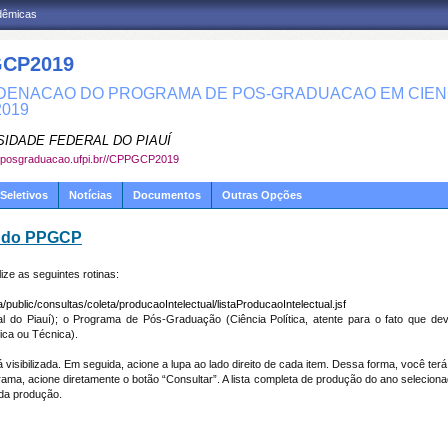
adêmicas
CP2019
ENACAO DO PROGRAMA DE POS-GRADUACAO EM CIENCI
019
SIDADE FEDERAL DO PIAUÍ
w.posgraduacao.ufpi.br//CPPGCP2019
Seletivos
Notícias
Documentos
Outras Opções
s do PPGCP
ze as seguintes rotinas:
/public/consultas/coleta/producaoIntelectual/listaProducaoIntelectual.jsf
ral do Piauí); o Programa de Pós-Graduação (Ciência Política, atente para o fato que de
ica ou Técnica).
á visibilizada. Em seguida, acione a lupa ao lado direito de cada item. Dessa forma, você te
ma, acione diretamente o botão “Consultar”. A lista completa de produção do ano selecionado 
ada produção.