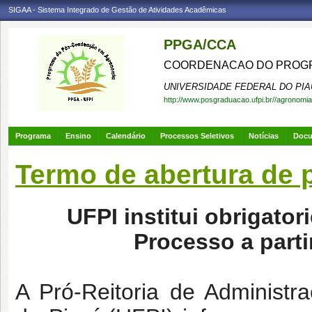
SIGAA - Sistema Integrado de Gestão de Atividades Acadêmicas
PPGA/CCA
COORDENACAO DO PROGR
UNIVERSIDADE FEDERAL DO PIA
http://www.posgraduacao.ufpi.br//agronomia
Programa
Ensino
Calendário
Processos Seletivos
Notícias
Doc
Termo de abertura de 
UFPI institui obrigato
Processo a parti
A Pró-Reitoria de Administ