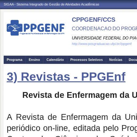
SIGAA - Sistema Integrado de Gestão de Atividades Acadêmicas
CPPGENF/CCS
COORDENACAO DO PROGR
UNIVERSIDADE FEDERAL DO PIA
http://www.posgraduacao.ufpi.br//ppgenf
Programa
Ensino
Calendário
Processos Seletivos
Notícias
Doc
3) Revistas - PPGEnf
Revista de Enfermagem da U
A Revista de Enfermagem da Uni
periódico on-line, editada pelo 